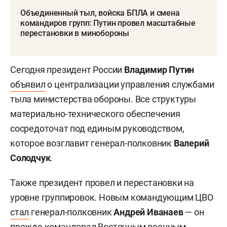
Объединенный тыл, войска БПЛА и смена
командиров групп: Путин провел масштабные
перестановки в минобороны
Сегодня президент России
Владимир Путин
объявил
о централизации управления службами
тыла министерства обороны. Все структуры
материально-технического обеспечения
сосредоточат под единым руководством,
которое возглавит генерал-полковник
Валерий
Солодчук
.
Также президент провел и перестановки на
уровне группировок. Новым командующим ЦВО
стал
генерал-полковник
Андрей Иванаев
— он
прежде командовал Восточным военным