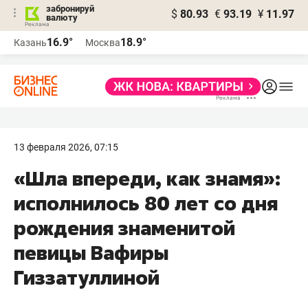
забронируй
$
80.93
€
93.19
¥
11.97
валюту
16.9°
18.9°
Казань
Москва
13 февраля 2026, 07:15
«Шла впереди, как знамя»:
исполнилось 80 лет со дня
рождения знаменитой
певицы Вафиры
Гиззатуллиной