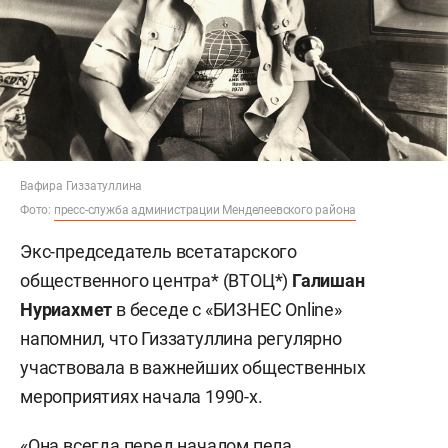
Вафира Гиззатуллина
Фото:
пресс-служба администрации Менделеевского района
Экс-председатель всетатарского
общественного центра* (ВТОЦ*)
Галишан
Нуриахмет
в беседе с «БИЗНЕС Online»
напомнил, что Гиззатуллина регулярно
участвовала в важнейших общественных
мероприятиях начала 1990-х.
«Она всегда перед началом пела