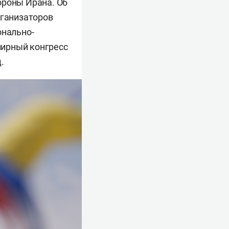
ороны Ирана. Об
рганизаторов
онально-
мирный конгресс
.