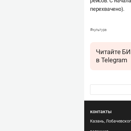
рейсов. С начал
перехвачено).
#
культура
Читайте БИ
в Telegram
контакты
Казань, Лобачевского