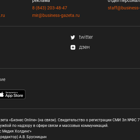
реклама
отдел персона
8 (843) 203-48-47
staff@business-
.ru
mir@business-gazeta.ru
twitter
дзен
ние
зета «Бизнес Online» (на связи). Свидетельство о регистрации СМИ Эл №ФС 77
ужбой по надзору в сфере связи и массовых коммуникаций.
с Медия Холдинг»
редактор) А.В. Брусницын