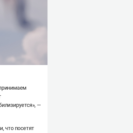
 принимаем
т
билизируется», —
, что посетят