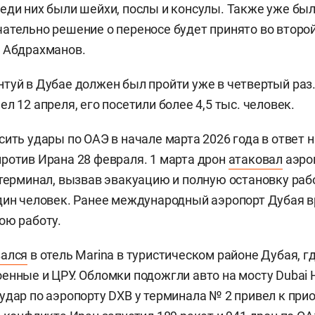
еди них были шейхи, послы и консулы. Также уже бы
ательно решение о переносе будет принято во второ
л Абдрахманов.
туй в Дубае должен был пройти уже в четвертый раз
л 12 апреля, его посетили более 4,5 тыс. человек.
сить удары по ОАЭ в начале марта 2026 года в ответ 
ротив Ирана 28 февраля. 1 марта дрон
атаковал
аэро
 терминал, вызвав эвакуацию и полную остановку раб
дин человек. Ранее международный аэропорт Дубая 
ою работу.
зался
в отель Marina в туристическом районе Дубая, г
нные и ЦРУ. Обломки подожгли авто на мосту Dubai Hi
удар по аэропорту DXB у терминала № 2 привел к при