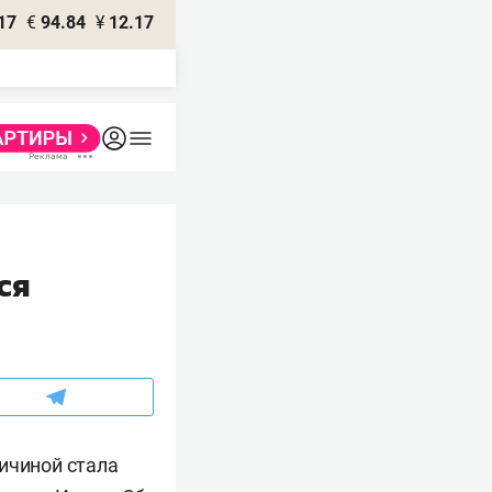
17
€
94.84
¥
12.17
ся
ичиной стала