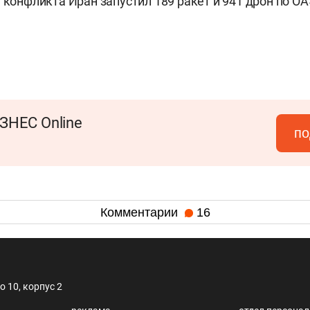
а конфликта Иран запустил 189 ракет и 941 дрон по О
ЗНЕС Online
по
Комментарии
16
 10, корпус 2