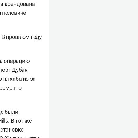
ла арендована
й половине
. В прошлом году
на операцию
порт Дубая
оты хаба из-за
временно
де были
lls. В тот же
остановке