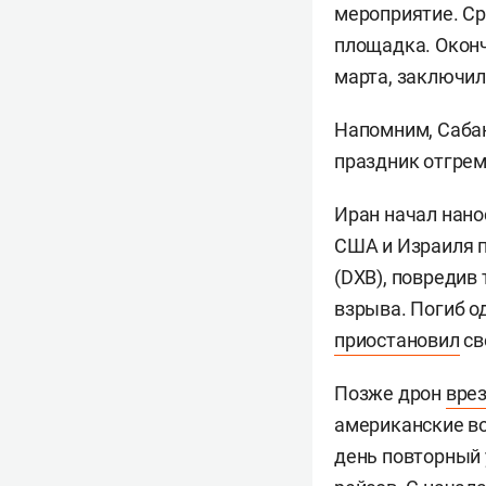
мероприятие. Ср
площадка. Оконч
марта, заключи
Напомним, Сабан
праздник отгреме
Иран начал нано
США и Израиля п
(DXB), повредив
взрыва. Погиб о
приостановил
св
Позже дрон
вре
американские вое
день повторный 