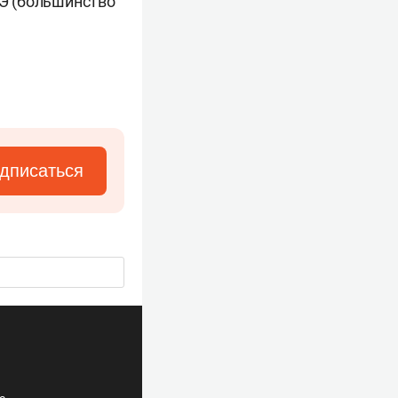
АЭ (большинство
дписаться