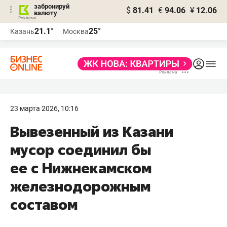
забронируй
$
81.41
€
94.06
¥
12.06
валюту
21.1°
25°
Казань
Москва
23 марта 2026, 10:16
Вывезенный из Казани
мусор соединил бы
ее с Нижнекамском
железнодорожным
составом