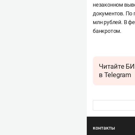
незаконном выво
документов. По 
млн рублей. В ф
банкротом.
Читайте БИ
в Telegram
контакты