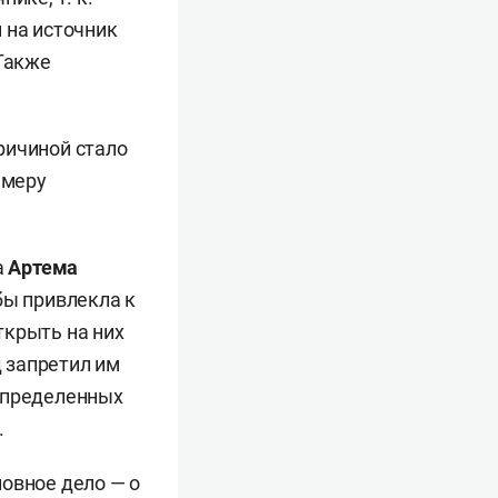
 на источник
 Также
ричиной стало
 меру
а
Артема
бы привлекла к
ткрыть на них
д запретил им
 определенных
.
овное дело — о