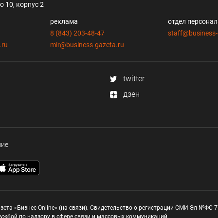
 10, корпус 2
реклама
отдел персона
8 (843) 203-48-47
staff@business-
.ru
mir@business-gazeta.ru
twitter
дзен
ние
зета «Бизнес Online» (на связи). Свидетельство о регистрации СМИ Эл №ФС 77
ужбой по надзору в сфере связи и массовых коммуникаций.