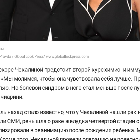
ны
ravda / Global Look Press/
www.globallookpress.com
вскоре Чекалиной предстоит второй курс химио- и имм
9. «Мы молимся, чтобы она чувствовала себя лучше. П
тью. Но болевой синдром в ноге стал меньше после лу
ччиарини.
ль назад стало известно, что у Чекалиной нашли рак 
али СМИ, речь шла о раке желудка четвертой стадии с
лизировали в реанимацию после рождения ребенка. 
Кроме того, Чекалиной провели операцию на позвоночн