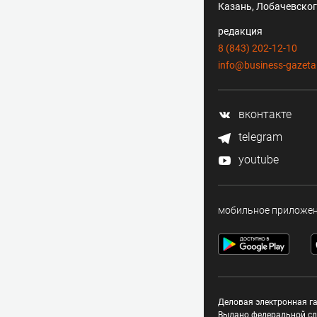
Казань, Лобачевского
редакция
8 (843) 202-12-10
info@business-gazeta
вконтакте
telegram
youtube
мобильное приложе
Деловая электронная га
Выдано федеральной сл