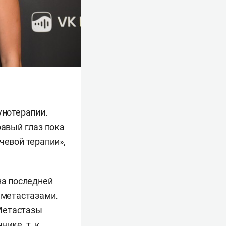
унотерапии.
равый глаз пока
чевой терапии»,
на последней
 метастазами.
Метастазы
ике, т. к.