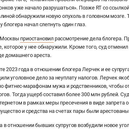
онков уже начало разрушаться». Позже RT со ссылкой
калиной обнаружили новую опухоль в головном мозге.
у блогера начал слепнуть один глаз.
д Москвы
приостановил
рассмотрение дела блогера. П
, которое у нее обнаружили. Кроме того, суд отменил
де домашнего ареста.
те 2023 года в отношении блогера Лерчек и ее супруг
или уголовное дело за неуплату налогов. Лерчек яко
по фитнес-марафонам мужа и родственников, чтобы о
огов. Тогда ущерб составил более 300 млн рублей. Су
тернетом в рамках меры пресечения в виде запрета
мущество и средства на счетах пары были арестованы
а в отношении бывших супругов возбудили новое угол