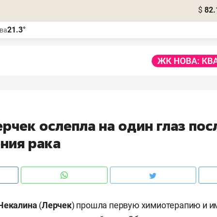
$
82.
21.3°
ва
рчек ослепла на один глаз пос
ния рака
Чекалина
(
Лерчек
) прошла первую химиотерапию и 