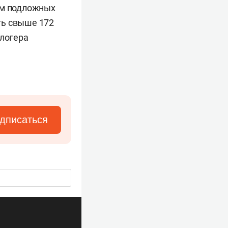
ем подложных
ть свыше 172
блогера
дписаться