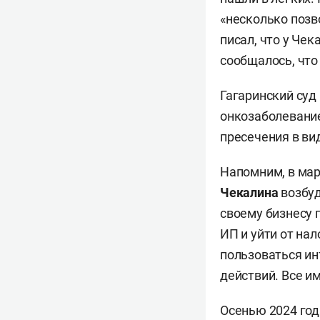
«несколько позв
писал, что у Че
сообщалось, что 
Гагаринский су
онкозаболевание
пресечения в ви
Напомним, в мар
Чекалина
возбуд
своему бизнесу 
ИП и уйти от нал
пользоваться ин
действий. Все и
Осенью 2024 год