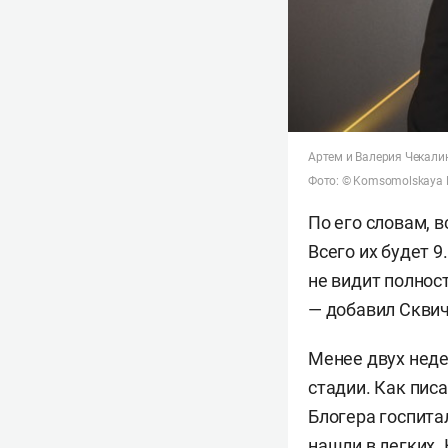
Артем и Валерия Чекали
Фото: © Komsomolskaya P
По его словам, 
Всего их будет 
не видит полнос
— добавил Скви
Менее двух неде
стадии. Как пис
Блогера госпита
нашли в легких. 