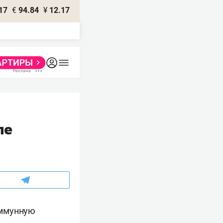
17
€
94.84
¥
12.17
ле
иммунную