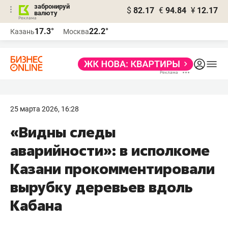
забронируй
$
82.17
€
94.84
¥
12.17
валюту
17.3°
22.2°
Казань
Москва
25 марта 2026, 16:28
«Видны следы
аварийности»: в исполкоме
Казани прокомментировали
вырубку деревьев вдоль
Кабана