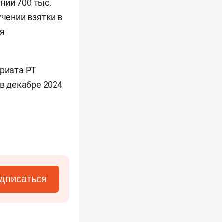
нии 700 тыс.
учении взятки в
ия
риата РТ
в декабре 2024
дписаться