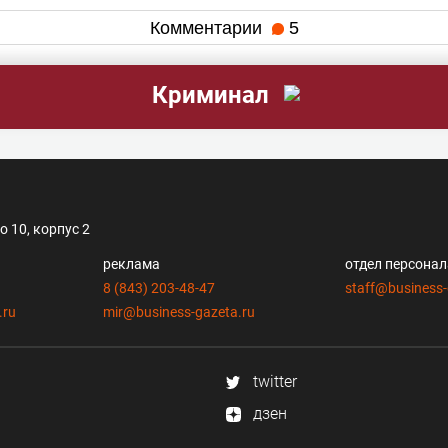
Комментарии
5
Криминал
 10, корпус 2
реклама
отдел персона
8 (843) 203-48-47
staff@business-
.ru
mir@business-gazeta.ru
twitter
дзен