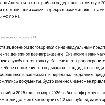
ара Альметьевского района задержали за взятку в 70
я в организации схемы с «рекрутерскими» выплатами
 РФ по РТ.
т
военного комиссариата РТ
ствия, военком договорился с индивидуальным пред
е» за денежное вознаграждение. Бизнесмен занимал
ную службу по контракту. Как считают правоохраните
жебное положение: он подыскивал кандидатов среди т
обращался в военкомат, и передавал их данные пре
рмлялись документы, будто именно бизнесмен привле
с ноября 2025 года по март 2026-го были оформлены 
иматель должен был получить 1,2 млн рублей, из кото