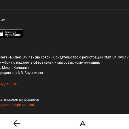
ние
зета «Бизнес Online» (на связи). Свидетельство о регистрации СМИ Эл №ФС 77
ужбой по надзору в сфере связи и массовых коммуникаций.
с Медия Холдинг»
редактор) А.В. Брусницын
ых данных
атериалов допускается
и
правил перепечатки