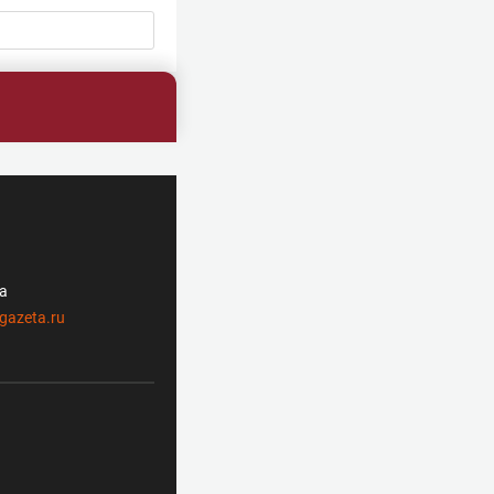
ла
gazeta.ru