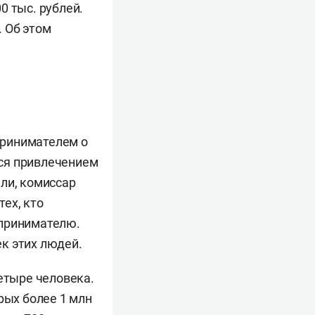
0 тыс. рублей.
. Об этом
принимателем о
ся привлечением
ли, комиссар
ех, кто
дпринимателю.
к этих людей.
четыре человека.
рых более 1 млн