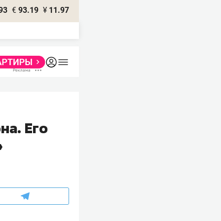
93
€
93.19
¥
11.97
на. Его
»