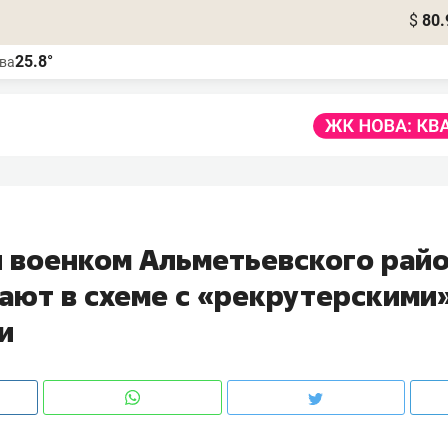
$
80.
25.8°
ва
 военком Альметьевского райо
ают в схеме с «рекрутерскими
и