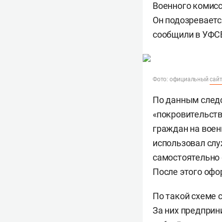
Военного комисс
Он подозреваетс
сообщили в УФСБ
Фото: официальный
сай
По данным след
«покровительств
граждан на воен
использовал слу
самостоятельно 
После этого офо
По такой схеме 
За них предприн