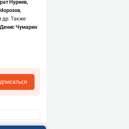
рат Нуриев,
 Морозов
,
 др. Также
Денис
Чумарин
дписаться