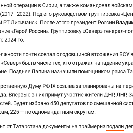
енной операции в Сирии, а также командовал войска
 (2017–2022). Под его руководством группировка «Це
РТ Лисичанск. После этого президент России
Влади
ание «Герой России». Группировку «Север» генерал-по
е 2024-го.
олжности почти совпал с годовщиной вторжения ВСУ 
 «Север» был в числе тех, кто отражал нападение укр
оне. Позднее Лапина назначили помощником раиса Та
рственную Думу РФ IX созыва запланированы на перио
ода. Впервые в них примут участие жители ДНР, ЛНР, 
стей. Будет избрано 450 депутатов по смешанной сист
ам, 225 — по одномандатным округам.
нт от Татарстана документы на праймериз
подали
деп