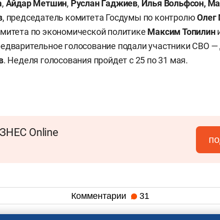
а
,
Айдар Метшин
,
Руслан Гаджиев
,
Илья Вольфсон, Ма
в
, председатель комитета Госдумы по контролю
Олег
омитета по экономической политике
Максим Топилин
и
едварительное голосование подали участники СВО —
в
. Неделя голосования пройдет с 25 по 31 мая.
ЗНЕС Online
по
Комментарии
31