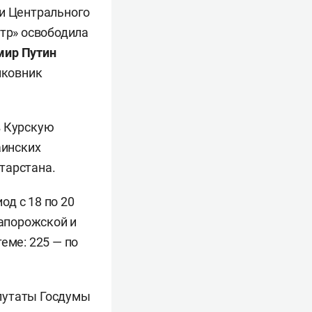
ми Центрального
нтр» освободила
мир Путин
лковник
в Курскую
аинских
тарстана.
д с 18 по 20
Запорожской и
еме: 225 — по
утаты Госдумы