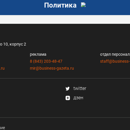
Политика
 10, корпус 2
реклама
отдел персона
8 (843) 203-48-47
staff@business-
.ru
mir@business-gazeta.ru
twitter
дзен
ние