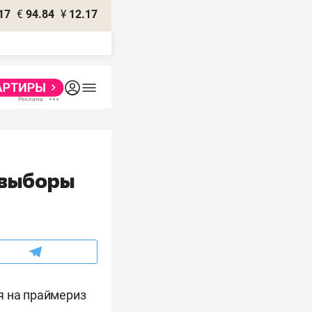
17
€
94.84
¥
12.17
 выборы
я на праймериз