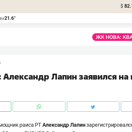
$
82.
21.6°
ва
9
: Александр Лапин заявился на
омощник раиса РТ
Александр Лапин
зарегистрировалс