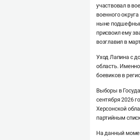
участвовал в во
военного округа
ныне подшефный 
присвоил ему зв
возглавил в март
Уход Лапина с д
область. Именно
боевиков в реги
Выборы в Госуда
сентября 2026 г
Херсонской обла
партийным списк
На данный моме