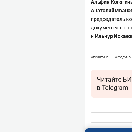
Альфия Когогин
Анатолий Ивано
председатель к
документы на пр
и
Ильнур Исхако
#
#
политика
госдума
Читайте БИ
в Telegram