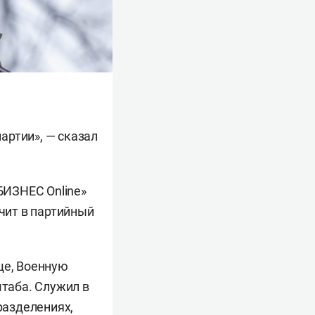
артии», — сказал
БИЗНЕС Online»
ючит в партийный
ще, Военную
таба. Служил в
разделениях,