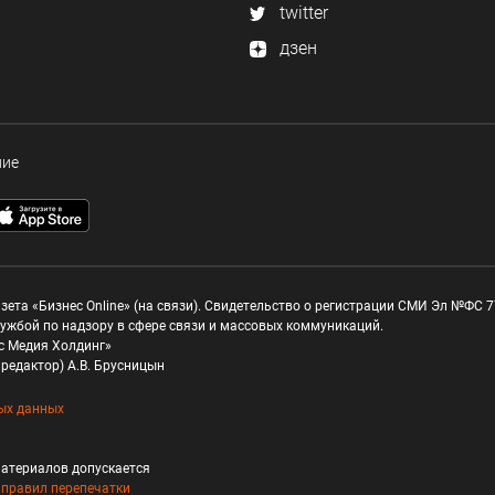
twitter
дзен
ние
зета «Бизнес Online» (на связи). Свидетельство о регистрации СМИ Эл №ФС 77
ужбой по надзору в сфере связи и массовых коммуникаций.
с Медия Холдинг»
редактор) А.В. Брусницын
ых данных
атериалов допускается
и
правил перепечатки