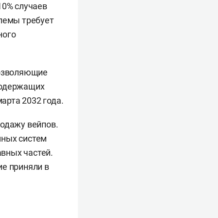
10% случаев
блемы требует
ного
озволяющие
содержащих
марта 2032 года.
родажу вейпов.
онных систем
авных частей.
е приняли в