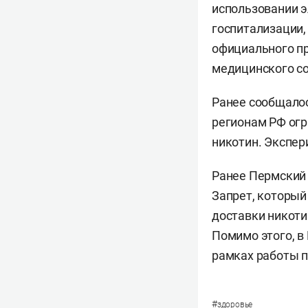
использовании э
госпитализации,
официального пр
медицинского с
Ранее сообщалос
регионам РФ огр
никотин. Экспери
Ранее Пермский
Запрет, который 
доставки никотин
Помимо этого, в
рамках работы 
#
здоровье