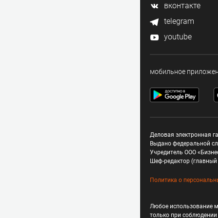
вконтакте
telegram
youtube
мобильное приложе
Деловая электронная га
Выдано федеральной сл
Учредитель ООО «Бизне
Шеф-редактор (главный 
Политика о персональн
Любое использование м
только при соблюдени