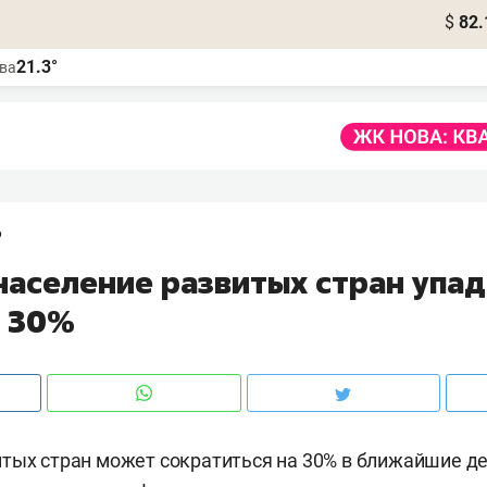
$
82.
21.3°
ва
6
население развитых стран упад
а 30%
тых стран может сократиться на 30% в ближайшие де