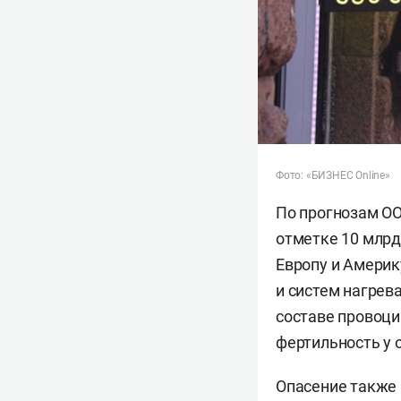
Фото: «БИЗНЕС Online»
По прогнозам ОО
отметке 10 млрд
Европу и Америк
и систем нагрев
составе провоци
фертильность у 
Опасение также 