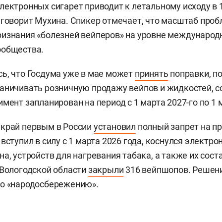
лектронных сигарет приводит к летальному исходу в 
 говорит Мухина. Спикер отмечает, что масштаб про
изнания «болезней вейперов» на уровне международ
ообщества.
ь, что Госдума уже в мае может
принять
поправки, п
аничивать розничную продажу вейпов и жидкостей, 
мент запланирован на период с 1 марта 2027-го по 1 
 край первым в России
установил
полный запрет на п
вступил в силу с 1 марта 2026 года, коснулся электр
а, устройств для нагревания табака, а также их сост
 Вологодской области
закрыли
316 вейпшопов. Решени
по «народосбережению».