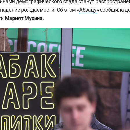
инами демографического спада станут распростране
 падение рождаемости. Об этом «
Абзацу
» сообщила д
ук
Марият Мухина
.