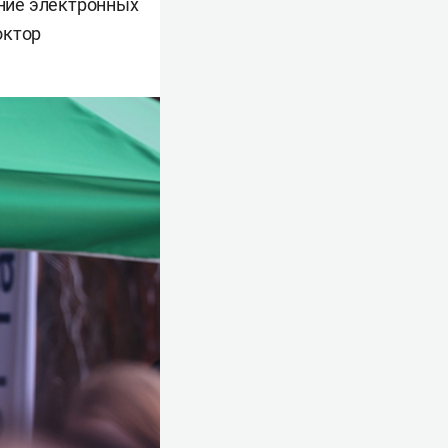
ние электронных
октор