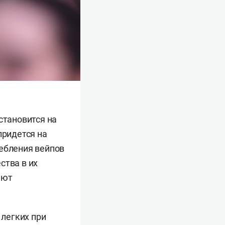
становится на
придется на
ребления вейпов
ства в их
ают
легких при