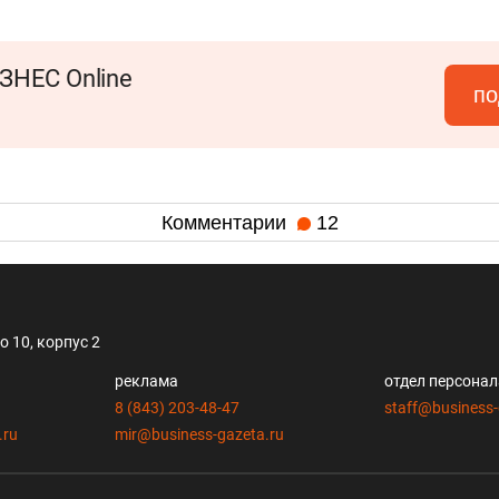
ЗНЕС Online
по
Комментарии
12
 10, корпус 2
реклама
отдел персона
8 (843) 203-48-47
staff@business-
.ru
mir@business-gazeta.ru