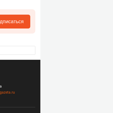
дписаться
ла
gazeta.ru