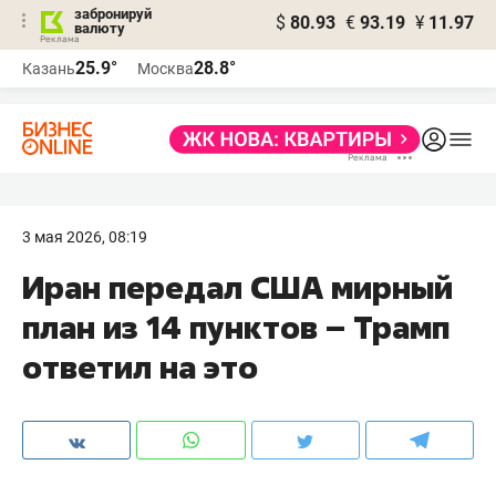
забронируй
$
80.93
€
93.19
¥
11.97
валюту
25.9°
28.8°
Казань
Москва
3 мая 2026, 08:19
Иран передал США мирный
план из 14 пунктов – Трамп
ответил на это