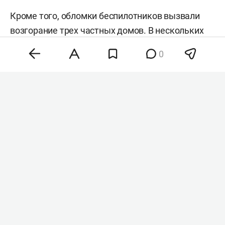
Кроме того, обломки беспилотников вызвали
возгорание трех частных домов. В нескольких
многоквартирных домах выбило стекла, также
0
повреждены автомобили местных жителей.
Изначально власти сообщали об отсутствии
пострадавших, однако позднее Евраев уточнил,
что осколочные ранения получили четыре
человека. Двух женщин и мужчину
госпитализировали, еще одному мужчине
оказали медицинскую помощь на месте.
После атаки власти временно перекрывали
движение транспорта на выезде из Ярославля в
сторону Москвы по Московскому проспекту.
После отражения атаки дорога оставалась