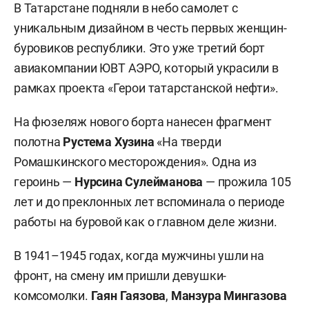
В Татарстане подняли в небо самолет с
уникальным дизайном в честь первых женщин-
буровиков республики. Это уже третий борт
авиакомпании ЮВТ АЭРО, который украсили в
рамках проекта «Герои татарстанской нефти».
На фюзеляж нового борта нанесен фрагмент
полотна
Рустема Хузина
«На тверди
Ромашкинского месторождения». Одна из
героинь —
Нурсина Сулейманова
— прожила 105
лет и до преклонных лет вспоминала о периоде
работы на буровой как о главном деле жизни.
В 1941–1945 годах, когда мужчины ушли на
фронт, на смену им пришли девушки-
комсомолки.
Гаян Гаязова
,
Манзура Мингазова