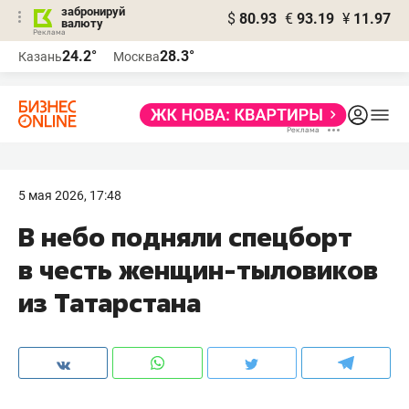
забронируй
$
80.93
€
93.19
¥
11.97
валюту
24.2°
28.3°
Казань
Москва
5 мая 2026, 17:48
В небо подняли спецборт
в честь женщин-тыловиков
из Татарстана