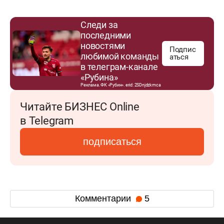
Следи за
последними
новостями
Подпис
любимой команды
аться
в телеграм-канале
«Рубина»
Реклама. ФК «Рубин». erid: 2SDnjdzkmca
Читайте БИЗНЕС Online
в Telegram
подписаться
Комментарии
5