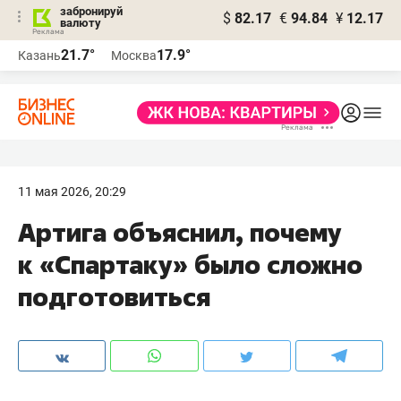
забронируй
$
82.17
€
94.84
¥
12.17
валюту
21.7°
17.9°
Казань
Москва
11 мая 2026, 20:29
Артига объяснил, почему
к «Спартаку» было сложно
подготовиться