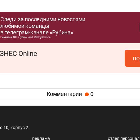
Следи за последними новостями
любимой команды
в телеграм-канале «Рубина»
Реклама. ФК «Рубин». erid: 2SDnjdzkmca
ЗНЕС Online
по
Комментарии
0
 10, корпус 2
реклама
отдел персона