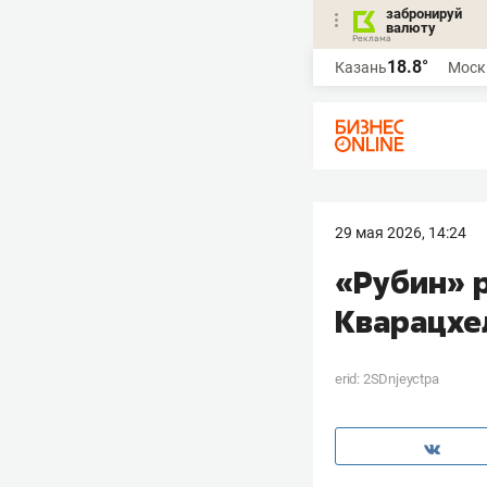
забронируй
валюту
18.8°
Казань
Моск
29 мая 2026, 14:24
«Рубин» 
Кварацхе
erid: 2SDnjeyctpa