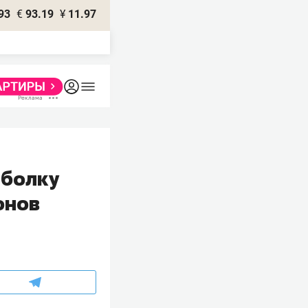
93
€
93.19
¥
11.97
тболку
онов