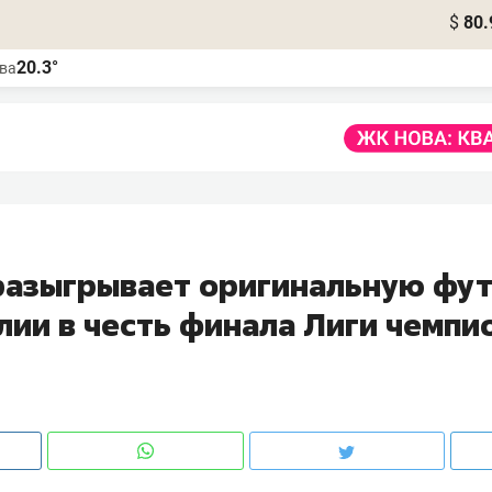
$
80.
20.3°
ва
разыгрывает оригинальную фу
лии в честь финала Лиги чемпи