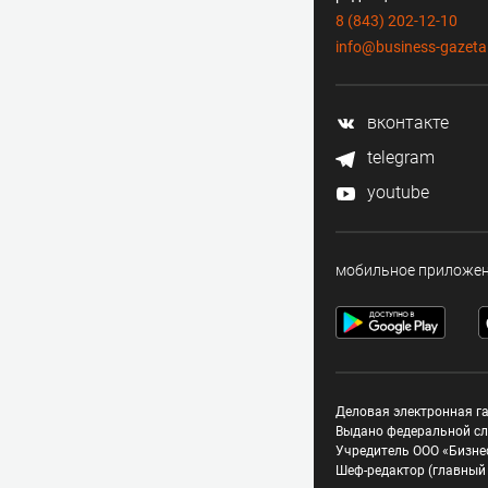
8 (843) 202-12-10
info@business-gazeta
вконтакте
telegram
youtube
мобильное приложе
Деловая электронная га
Выдано федеральной сл
Учредитель ООО «Бизне
Шеф-редактор (главный 