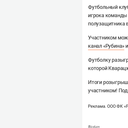
Футбольный клуб
игрока команд
полузащитника в
Участником мож
канал «Рубина»
и
Футболку разыгр
которой Кварацх
Итоги розыгрыша
участником! Под
Реклама. ООО ФК «
#
рубин