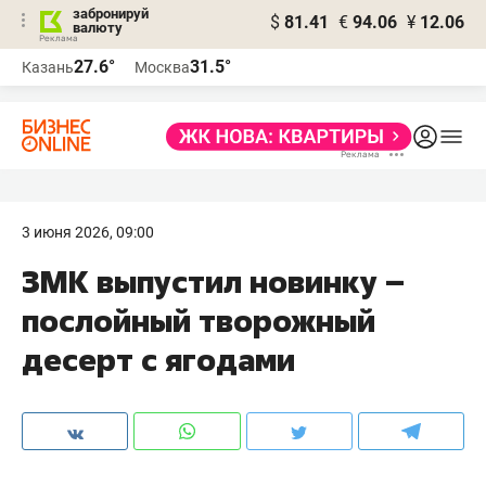
забронируй
$
81.41
€
94.06
¥
12.06
валюту
27.6°
31.5°
Казань
Москва
3 июня 2026, 09:00
ЗМК выпустил новинку –
послойный творожный
десерт с ягодами