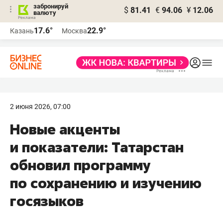
забронируй
$
81.41
€
94.06
¥
12.06
валюту
17.6°
22.9°
Казань
Москва
2 июня 2026, 07:00
Новые акценты
и показатели: Татарстан
обновил программу
по сохранению и изучению
госязыков