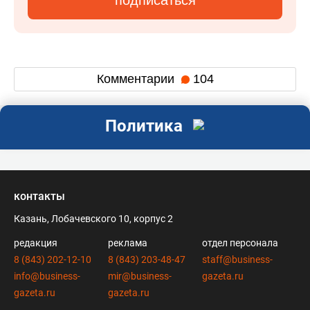
Комментарии
104
Политика
контакты
Казань, Лобачевского 10, корпус 2
редакция
реклама
отдел персонала
8 (843) 202-12-10
8 (843) 203-48-47
staff@business-
info@business-
mir@business-
gazeta.ru
gazeta.ru
gazeta.ru