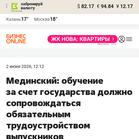
забронируй
$
82.17
€
94.84
¥
12.17
валюту
17°
18°
Казань
Москва
2 июня 2026, 12:12
Мединский: обучение
за счет государства должно
сопровождаться
обязательным
трудоустройством
выпускников