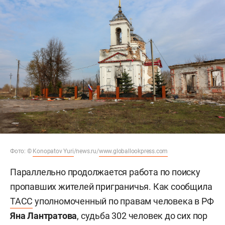
Фото: ©
Konopatov Yuri
/news.ru/
www.globallookpress.com
Параллельно продолжается работа по поиску
пропавших жителей приграничья. Как сообщила
ТАСС
уполномоченный по правам человека в РФ
Яна Лантратова
, судьба 302 человек до сих пор