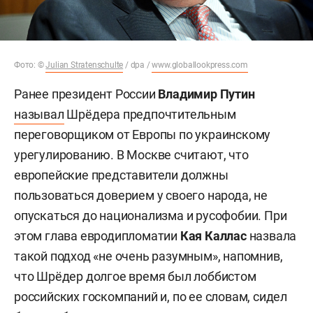
Фото:
©
Julian Stratenschulte
/ dpa /
www.globallookpress.com
Ранее президент России
Владимир Путин
называл
Шрёдера предпочтительным
переговорщиком от Европы по украинскому
урегулированию. В Москве считают, что
европейские представители должны
пользоваться доверием у своего народа, не
опускаться до национализма и русофобии. При
этом глава евродипломатии
Кая Каллас
назвала
такой подход «не очень разумным», напомнив,
что Шрёдер долгое время был лоббистом
российских госкомпаний и, по ее словам, сидел