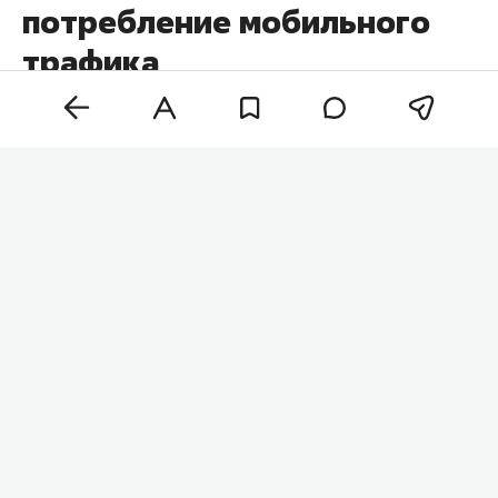
потребление мобильного
трафика
В среднем абонент «
Летай
» использует около 4
ГБ мобильного трафика в неделю*. При этом в
Казани, Чистополе и Кукморе потребление почти
в полтора раза больше. Такой уровень
активности связан с привычными цифровыми
сценариями: от пользования соцсетями до
обмена файлами в мессенджерах.