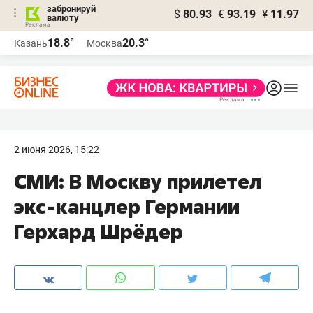
забронируй
$
80.93
€
93.19
¥
11.97
валюту
18.8°
20.3°
Казань
Москва
2 июня 2026, 15:22
СМИ: В Москву прилетел
экс-канцлер Германии
Герхард Шрёдер