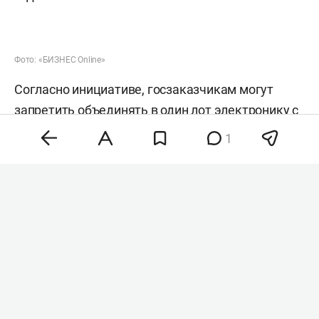
Фото: «БИЗНЕС Online»
Согласно инициативе, госзаказчикам могут
запретить объединять в один лот электронику с
разным режимом допуска. Речь идет о случаях,
1
когда вместе закупаются товары, имеющие
российские аналоги из реестра минпромторга, и
оборудование, для которого отечественных
заменителей нет.
Сейчас такая схема позволяет обходить правило
«второй лишний», по которому иностранную
продукцию нельзя закупать при наличии
российских аналогов. В результате заказчики