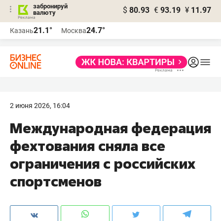
забронируй
$
80.93
€
93.19
¥
11.97
валюту
21.1°
24.7°
Казань
Москва
2 июня 2026, 16:04
Международная федерация
фехтования сняла все
ограничения с российских
спортсменов