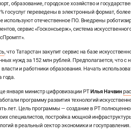
порт, образование, городское хозяйство и государств
0% госуслуг переведены в электронный формат, более
ре используют отечественное ПО. Внедрены роботизи
ентов, сервис «Госконсьерж», система искусственног
осПромпт».
сь
, что Татарстан закупит сервис на базе искусственн
нных нужд за 152 млн рублей. Предполагается, что с 
 власти и работники образования. Начать использова
 года.
нце января министр цифровизации РТ
Илья Начвин
ра
аботали программу развития технологий искусственн
ть лет. Цель программы — создание в РТ полноценно
оих специалистов, постройка мощной инфраструктур
логий в реальный сектор экономики и госуправления.