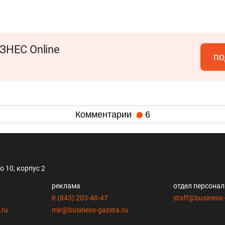
ЗНЕС Online
по
Комментарии
6
 10, корпус 2
реклама
отдел персона
8 (843) 203-48-47
staff@business-
.ru
mir@business-gazeta.ru