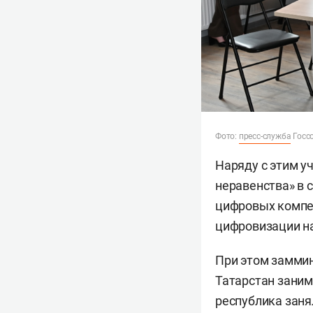
Фото:
пресс-служба
Госс
Наряду с этим у
неравенства» в 
цифровых компе
цифровизации н
При этом замми
Татарстан заним
республика заня