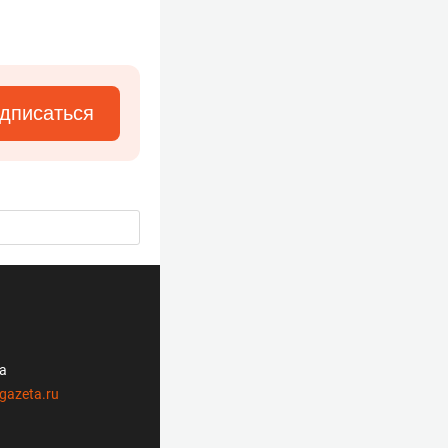
дписаться
ла
gazeta.ru