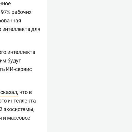
енное
 97% рабочих
рованная
о интеллекта для
ого интеллекта
ним будут
ть ИИ-сервис
ссказал
, что в
ого интеллекта
й экосистемы,
ы и массовое