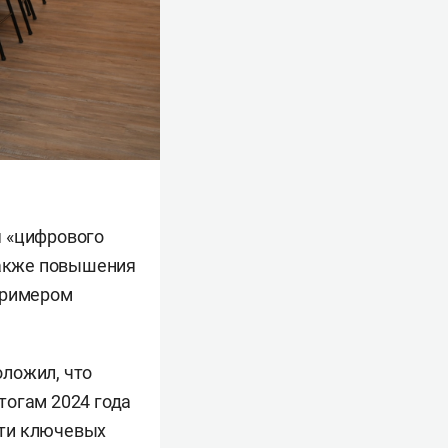
я «цифрового
 также повышения
примером
ложил, что
тогам 2024 года
пяти ключевых