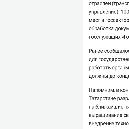
отраслей (транс
управление). 10
мест в госсекто
обработка докум
госслужащих «Г
Ранее
сообщало
для государстве
работать органы
должны до конца
Напомним, в ко
Татарстане разр
на ближайшие пя
выращивание св
внедрение техно