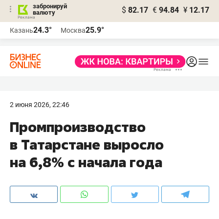
забронируй
$
82.17
€
94.84
¥
12.17
валюту
24.3°
25.9°
Казань
Москва
2 июня 2026, 22:46
Промпроизводство
в Татарстане выросло
на 6,8% с начала года