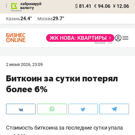
забронируй
$
81.41
€
94.06
¥
12.06
валюту
24.4°
29.7°
Казань
Москва
2 июня 2026, 23:09
Биткоин за сутки потерял
более 6%
Стоимость биткоина за последние сутки упала