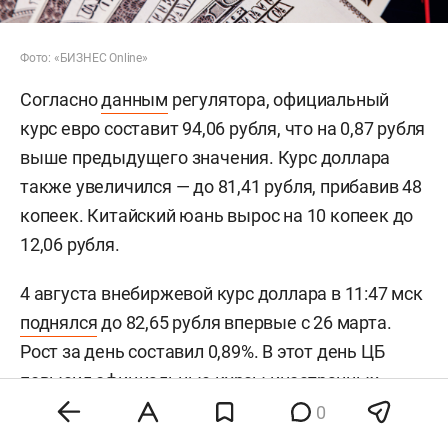
Фото: «БИЗНЕС Online»
Согласно
данным
регулятора, официальный
курс евро составит 94,06 рубля, что на 0,87 рубля
выше предыдущего значения. Курс доллара
также увеличился — до 81,41 рубля, прибавив 48
копеек. Китайский юань вырос на 10 копеек до
12,06 рубля.
4 августа внебиржевой курс доллара в 11:47 мск
поднялся
до 82,65 рубля впервые с 26 марта.
Рост за день составил 0,89%. В этот день ЦБ
повысил
официальные курсы иностранных
валют на среду, 5 августа. По сравнению с
0
предыдущим днем доллар подорожал более чем