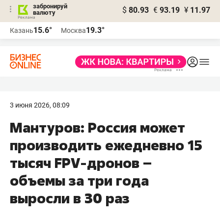
забронируй
$
80.93
€
93.19
¥
11.97
валюту
15.6°
19.3°
Казань
Москва
3 июня 2026, 08:09
Мантуров: Россия может
производить ежедневно 15
тысяч FPV-дронов –
объемы за три года
выросли в 30 раз