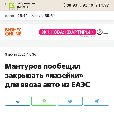
забронируй
$
80.93
€
93.19
¥
11.97
валюту
25.4°
30.5°
Казань
Москва
3 июня 2026, 10:36
Мантуров пообещал
закрывать «лазейки»
для ввоза авто из ЕАЭС