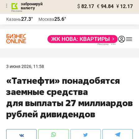
забронируй
$
82.17
€
94.84
¥
12.17
валюту
27.3°
25.6°
Казань
Москва
3 июня 2026, 11:58
«Татнефти» понадобятся
заемные средства
для выплаты 27 миллиардов
рублей дивидендов