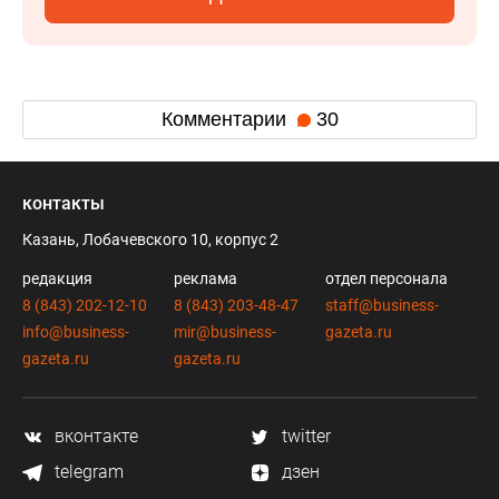
Комментарии
30
контакты
Казань, Лобачевского 10, корпус 2
редакция
реклама
отдел персонала
8 (843) 202-12-10
8 (843) 203-48-47
staff@business-
info@business-
mir@business-
gazeta.ru
gazeta.ru
gazeta.ru
вконтакте
twitter
telegram
дзен