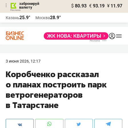
забронируй
$
80.93
€
93.19
¥
11.97
валюту
25.9°
28.9°
Казань
Москва
3 июня 2026, 12:17
Коробченко рассказал
о планах построить парк
ветрогенераторов
в Татарстане