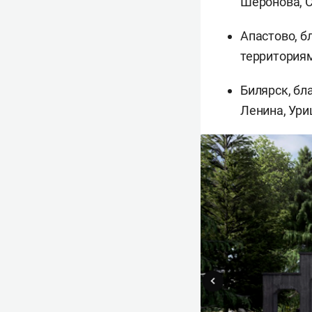
Шеронова, С
Апастово, б
территориям
Билярск, бл
Ленина, Ури