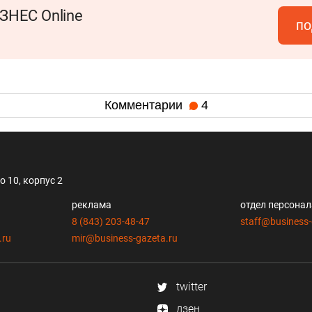
ЗНЕС Online
по
Комментарии
4
 10, корпус 2
реклама
отдел персона
8 (843) 203-48-47
staff@business-
.ru
mir@business-gazeta.ru
twitter
дзен