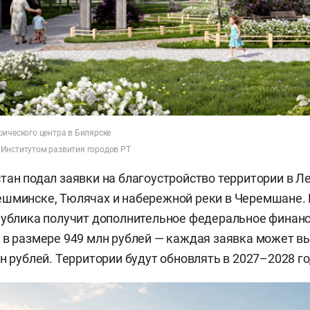
рического центра в Билярске
Институтом развития городов РТ
тан подал заявки на благоустройство территории в Л
шминске, Тюлячах и набережной реки в Черемшане. 
публика получит дополнительное федеральное финан
 в размере 949 млн рублей — каждая заявка может вы
н рублей. Территории будут обновлять в 2027–2028 го