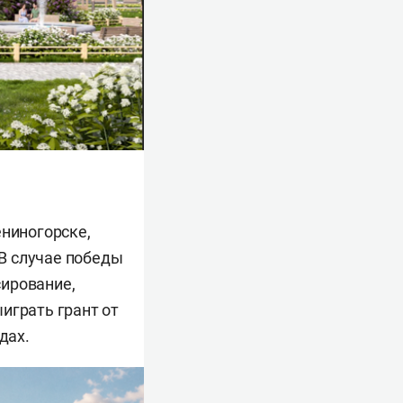
ениногорске,
В случае победы
сирование,
играть грант от
дах.