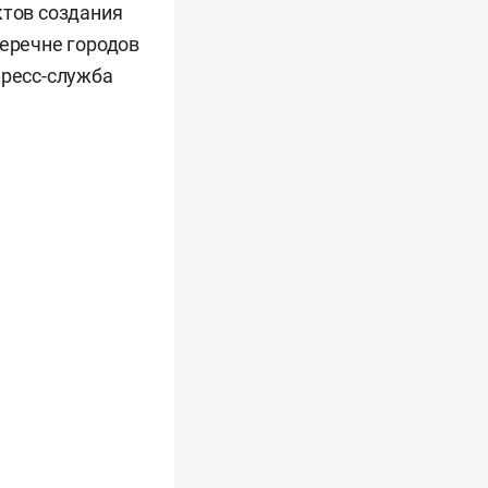
ктов создания
перечне городов
ресс-служба