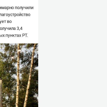
суммарно получили
благоустройство
ует во
олучила 3,4
ых пунктах РТ.