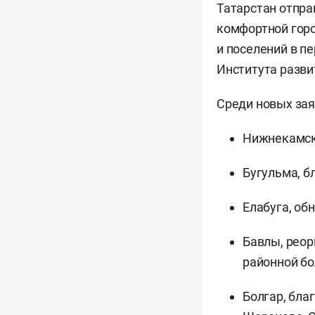
Татарстан отпра
комфортной горо
и поселений в п
Института разви
Среди новых зая
Нижнекамск
Бугульма, б
Елабуга, об
Бавлы, реор
районной б
Болгар, бла