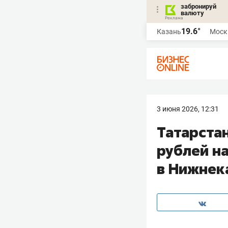
забронируй
валюту
19.6°
Казань
Моск
3 июня 2026, 12:31
Татарста
рублей н
в Нижнек