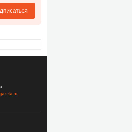
дписаться
ла
gazeta.ru