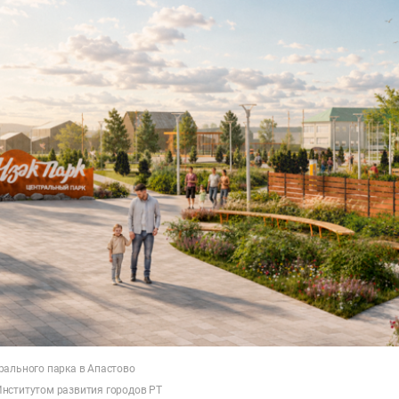
рального парка в Апастово
нститутом развития городов РТ