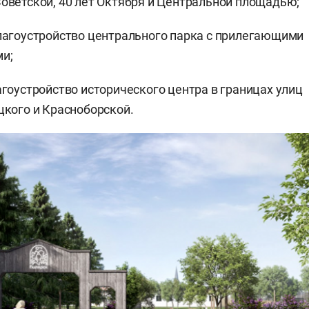
оветской, 40 лет Октября и Центральной площадью;
лагоустройство центрального парка с прилегающими
и;
агоустройство исторического центра в границах улиц
цкого и Красноборской.