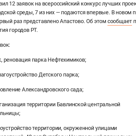
вил 12 заявок на всероссийский конкурс лучших прое
дской среды, 7 из них — подаются впервые. В новом 
ервый раз представлено Апастово. Об этом
сообщает
п
тия городов РТ.
вок:
, реновация парка Нефтехимиков;
лагоустройство Детского парка;
новление Александровского сада;
ганизация территории Бавлинской центральной
ольницы;
гоустройство территории, окруженной улицами