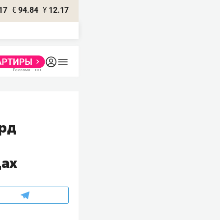
17
€
94.84
¥
12.17
ард
дах