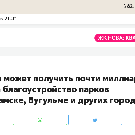
$
82.
21.3°
ва
н может получить почти милли
а благоустройство парков
амске, Бугульме и других горо