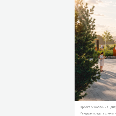
Проект обновления цент
Рендеры представлены И