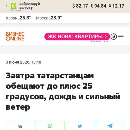
забронируй
$
82.17
€
94.84
¥
12.17
валюту
25.3°
23.9°
Казань
Москва
3 июня 2026, 13:48
Завтра татарстанцам
обещают до плюс 25
градусов, дождь и сильный
ветер