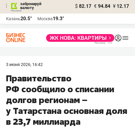
забронируй
$
82.17
€
94.84
¥
12.17
валюту
20.5°
19.3°
Казань
Москва
3 июня 2026, 16:42
Правительство
РФ сообщило о списании
долгов регионам –
у Татарстана основная доля
в 23,7 миллиарда