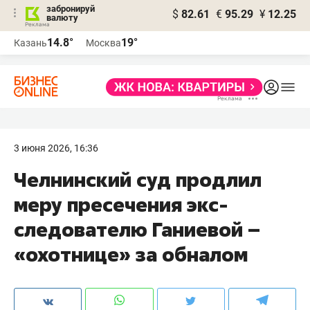
забронируй
$
82.61
€
95.29
¥
12.25
валюту
14.8°
19°
Казань
Москва
3 июня 2026, 16:36
Челнинский суд продлил
меру пресечения экс-
следователю Ганиевой –
«охотнице» за обналом