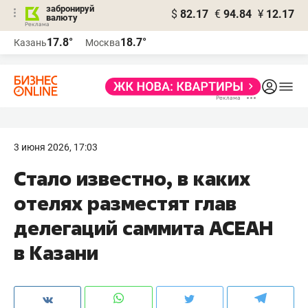
забронируй
$
82.17
€
94.84
¥
12.17
валюту
17.8°
18.7°
Казань
Москва
3 июня 2026, 17:03
Стало известно, в каких
отелях разместят глав
делегаций саммита АСЕАН
в Казани