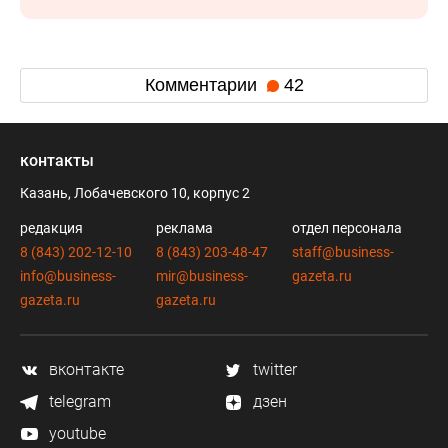
Комментарии
42
контакты
Казань, Лобачевского 10, корпус 2
редакция
реклама
отдел персонала
8 (843) 202-12-10
8 (843) 203-48-47
staff@business-
info@business-
mir@business-
gazeta.ru
gazeta.ru
gazeta.ru
вконтакте
twitter
telegram
дзен
youtube