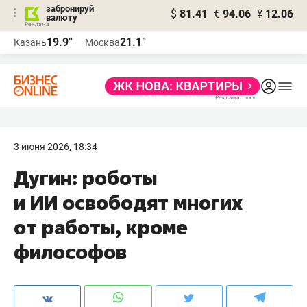
забронируй
$
81.41
€
94.06
¥
12.06
валюту
19.9°
21.1°
Казань
Москва
3 июня 2026, 18:34
Дугин: роботы
и ИИ освободят многих
от работы, кроме
философов