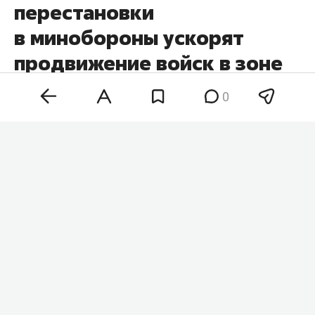
перестановки
в минобороны ускорят
продвижение войск в зоне
СВО
0
Кадровые перестановки в минобороны и
командовании вооруженных сил России
позволят нарастить темпы наступления на всех
участках фронта. Такое мнение в беседе с
«
Абзацем
» высказал военный аналитик
Юрий
Кнутов
, комментируя недавние назначения на
ключевые посты.