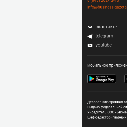
8 (843) 202-12-10
info@business-gazeta
вконтакте
telegram
youtube
мобильное приложе
Деловая электронная га
Выдано федеральной сл
Учредитель ООО «Бизне
Шеф-редактор (главный 