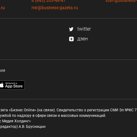
8 (843) 203-48-47
staff@business-
.ru
mir@business-gazeta.ru
twitter
дзен
ние
зета «Бизнес Online» (на связи). Свидетельство о регистрации СМИ Эл №ФС 77
ужбой по надзору в сфере связи и массовых коммуникаций.
с Медия Холдинг»
редактор) А.В. Брусницын