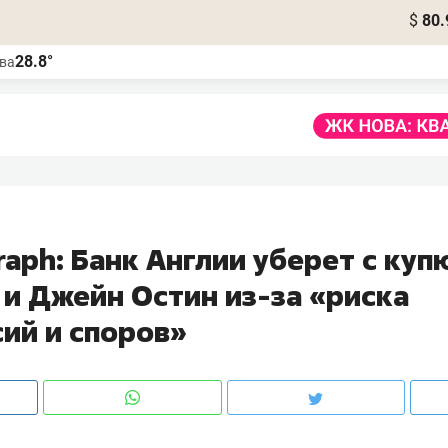
$
80.
28.8°
ва
raph: Банк Англии уберет с куп
 и Джейн Остин из-за «риска
сий и споров»