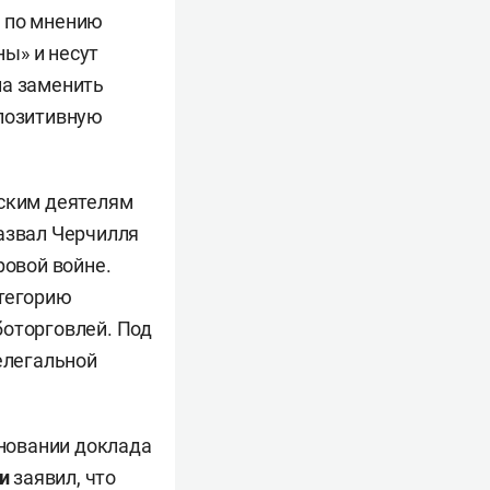
, по мнению
ы» и несут
ла заменить
«позитивную
еским деятелям
назвал Черчилля
ровой войне.
атегорию
боторговлей. Под
елегальной
сновании доклада
и
заявил, что