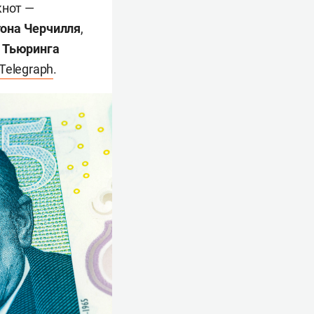
кнот —
тона Черчилля
,
 Тьюринга
Telegraph
.