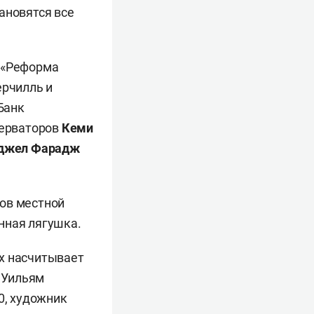
ановятся все
и «Реформа
ерчилль и
Банк
серваторов
Кеми
джел Фарадж
дов местной
нная лягушка.
ах насчитывает
я Уильям
0, художник