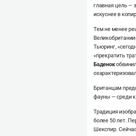
главная цель — 
искуснее в копи
Тем не менее ре
Великобритании
Тьюринг, «сегод
«прекратить тра
Баденок
обвинил
охарактеризовал
Британцам предс
фауны — среди к
Традиция изобра
более 50 лет. П
Шекспир. Сейчас