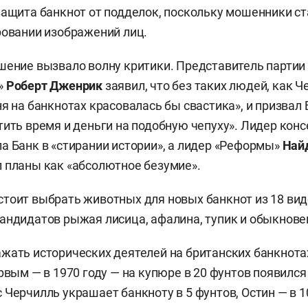
защита банкнот от подделок, поскольку мошенники ст
ровании изображений лиц.
шение вызвало волну критики. Представитель парти
»
Роберт Дженрик
заявил, что без таких людей, как Ч
ня на банкнотах красовалась бы свастика», и призвал 
тить время и деньги на подобную чепуху». Лидер кон
а Банк в «стирании истории», а лидер «Реформы»
Най
 планы как «абсолютное безумие».
тоит выбрать животных для новых банкнот из 18 ви
андидатов рыжая лисица, афалина, тупик и обыкнове
жать исторических деятелей на британских банкнот
ервым — в 1970 году — на купюре в 20 фунтов появилс
 Черчилль украшает банкноту в 5 фунтов, Остин — в 1