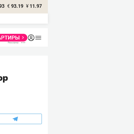
93
€
93.19
¥
11.97
юр