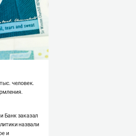
тыс. человек.
ормления.
и Банк заказал
алитики назвали
ое и