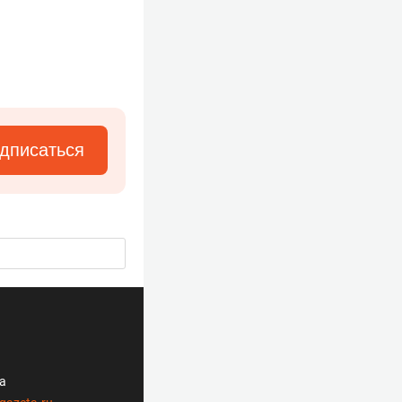
дписаться
ла