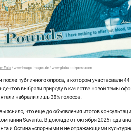
er-Foto
/
www.imago-images.de
/
www.globallookpress.com
 после публичного опроса, в котором участвовали 44 
ндентов выбрали природу в качестве новой темы оф
ятели набрали лишь 38% голосов.
выяснило, что еще до объявления итогов консультаци
компании Savanta. В докладе от октября 2025 года ан
нга и Остина «спорными и не отражающими культурн