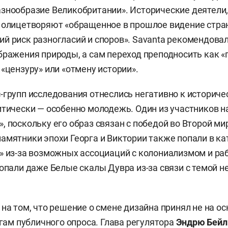
знообразие Великобритании». Исторические деятели
 олицетворяют «обращенное в прошлое видение стран
й риск разногласий и споров». Savanta рекомендова
бражения природы, а сам переход преподносить как 
 «цензуру» или «отмену истории».
-групп исследования отнеслись негативно к историч
итически — особенно молодежь. Один из участников 
, поскольку его образ связан с победой во Второй ми
амятники эпохи Георга и Виктории также попали в к
» из-за возможных ассоциаций с колониализмом и ра
попали даже Белые скалы Дувра из-за связи с темой н
 на том, что решение о смене дизайна принял не на о
огам публичного опроса. Глава регулятора
Эндрю Бейл