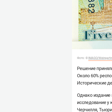
Фото:
©
IMAGO/Weingartn
Решение приняли
Около 60% респо
Исторические де
Однако издание 
исследование у 
Черчилля, Тьюри