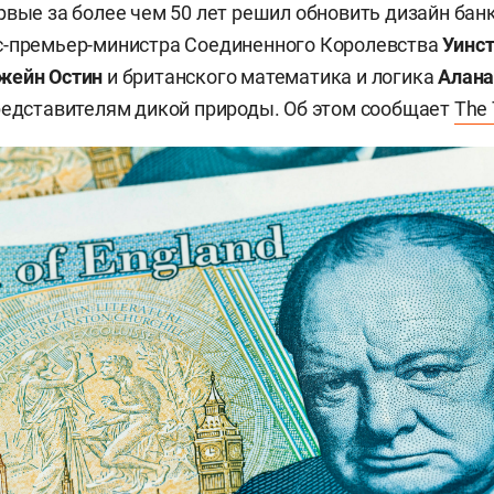
рвые за более чем 50 лет решил обновить дизайн бан
с-премьер-министра Соединенного Королевства
Уинс
жейн Остин
и британского математика и логика
Алана
редставителям дикой природы. Об этом сообщает
The 