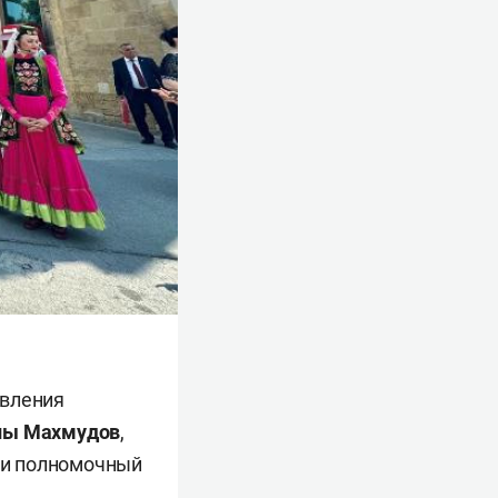
авления
глы Махмудов
,
 и полномочный
ч
.