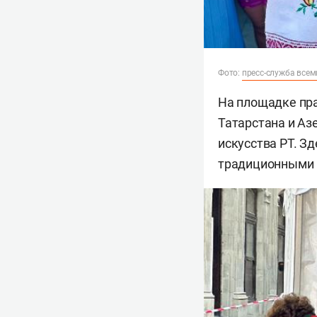
Фото:
пресс-служба всем
На площадке пра
Татарстана и Аз
искусства РТ. З
традиционными р