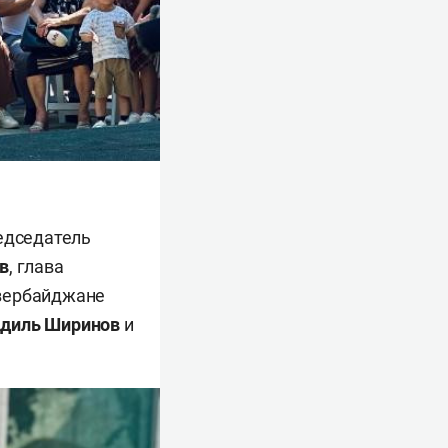
редседатель
в
, глава
Азербайджане
диль Ширинов
и