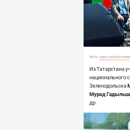
Фото:
пресс-служба всем
Из Татарстана у
национального с
Зеленодольска
Мурад Гадыльш
др.