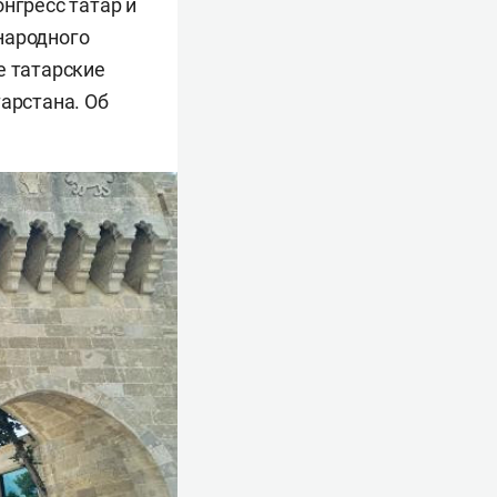
нгресс татар и
народного
е татарские
арстана. Об