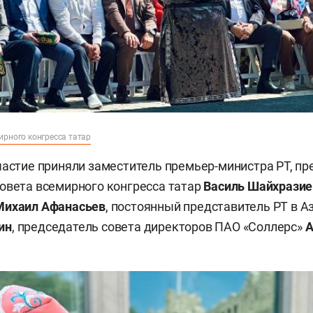
ирного конгресса татар
частие приняли заместитель премьер-министра РТ, п
овета всемирного конгресса татар
Василь Шайхразие
Михаил Афанасьев
, постоянный представитель РТ в 
ин
, председатель совета директоров ПАО «Соллерс»
А