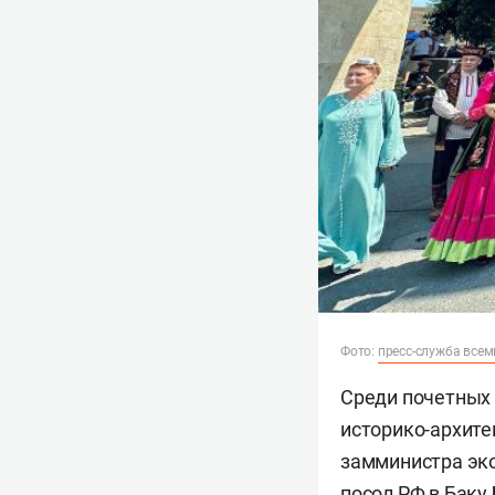
Фото:
пресс-служба всем
Среди почетных 
историко-архит
замминистра эк
посол РФ в Баку