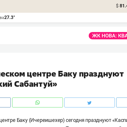
$
81.
27.3°
ва
ческом центре Баку празднуют
кий Сабантуй»
центре Баку (Ичереишехер) сегодня празднуют «Касп