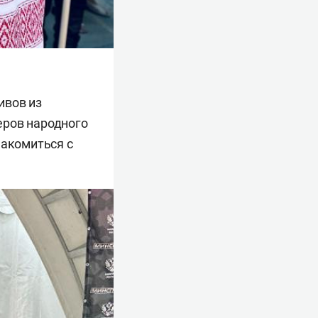
ивов из
еров народного
накомиться с