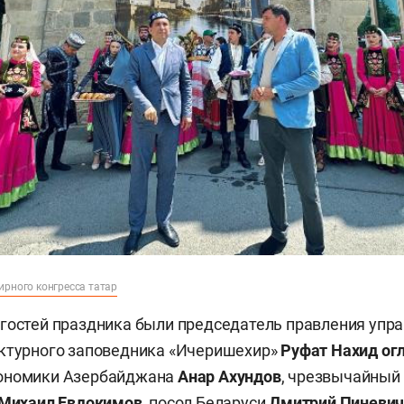
ирного конгресса татар
гостей праздника были председатель правления упр
ектурного заповедника «Ичеришехир»
Руфат Нахид о
ономики Азербайджана
Анар Ахундов
, чрезвычайный
Михаил Евдокимов
, посол Беларуси
Дмитрий Пиневи