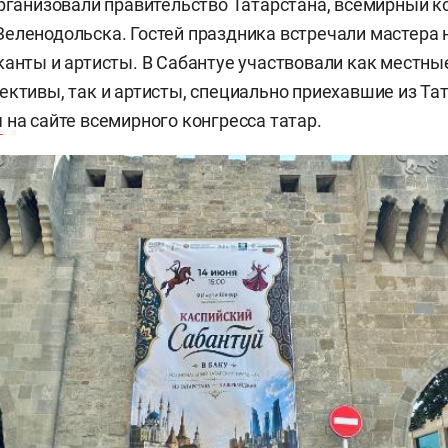
организовали правительство Татарстана, всемирный ко
еленодольска. Гостей праздника встречали мастера 
канты и артисты. В Сабантуе участвовали как местны
ективы, так и артисты, специально приехавшие из Тат
я
на сайте всемирного конгресса татар.