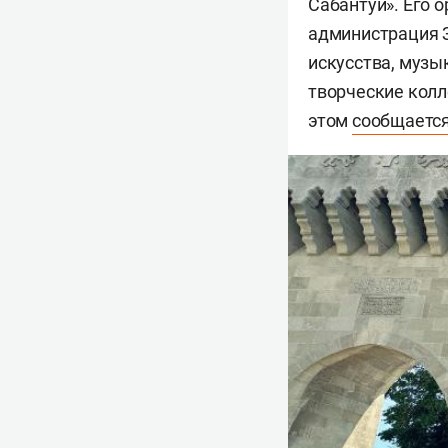
Сабантуй». Его 
администрация З
искусства, музы
творческие колл
этом
сообщаетс