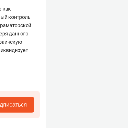
е как
ный контроль
Краматорской
еря данного
краинскую
 ликвидирует
дписаться