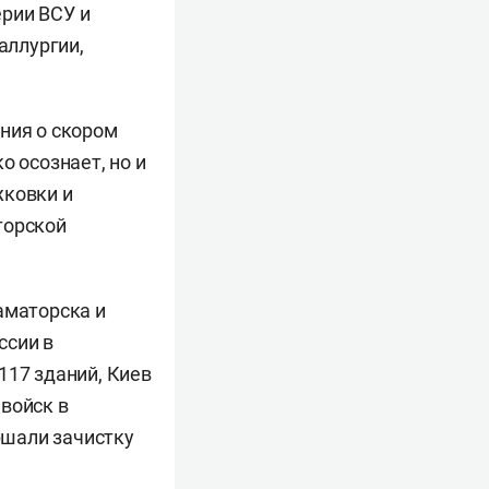
рии ВСУ и
аллургии,
ния о скором
о осознает, но и
жковки и
торской
аматорска и
ссии в
117 зданий, Киев
войск в
ршали зачистку