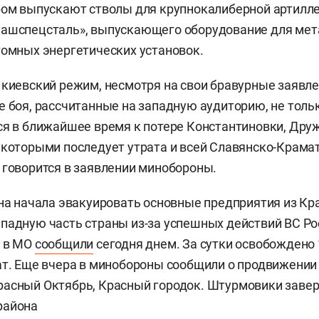
ром выпускают стволы для крупнокалиберной артилле
машспецсталь», выпускающего оборудование для мет
томных энергетических установок.
 киевский режим, несмотря на свои бравурные заявле
е боя, рассчитанные на западную аудиторию, не тольк
ся в ближайшее время к потере Константиновки, Дру
 которыми последует утрата и всей Славянско-Крама
 говорится в заявлении минобороны.
ина начала эвакуировать основные предприятия из Кр
падную часть страны из-за успешных действий ВС Ро
, в МО
сообщили
сегодня днем. За сутки освобождено 
ат. Еще вчера в минобороны сообщили о продвижении 
расный Октябрь, Красный городок. Штурмовики заве
района