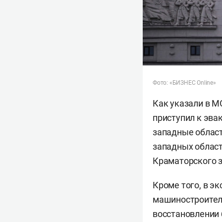
Фото: «БИЗНЕС Online»
Как указали в М
приступил к эва
западные област
западных облас
Краматорского з
Кроме того, в э
машиностроител
восстановлении 