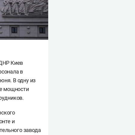
 ДНР Киев
рсонала в
юня. В одну из
ые мощности
рудников.
рского
онте и
тельного завода