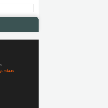
ла
gazeta.ru