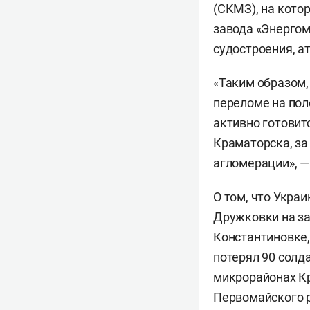
(СКМЗ), на кото
завода «Энерго
судостроения, а
«Таким образом,
переломе на пол
активно готовит
Краматорска, за
агломерации», —
О том, что Укра
Дружковки на за
Константиновке
потерял 90 солд
микрорайонах К
Первомайского 