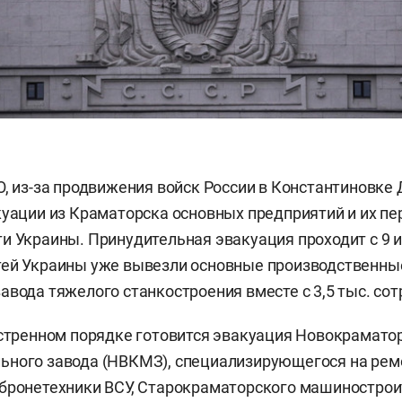
О, из-за продвижения войск России в Константиновке
куации из Краматорска основных предприятий и их пе
и Украины. Принудительная эвакуация проходит с 9 и
тей Украины уже вывезли основные производственн
авода тяжелого станкостроения вместе с 3,5 тыс. сот
кстренном порядке готовится эвакуация Новокрамато
ьного завода (НВКМЗ), специализирующегося на рем
бронетехники ВСУ, Старокраматорского машинострои