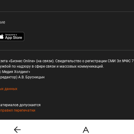
ние
зета «Бизнес Online» (на связи). Свидетельство о регистрации СМИ Эл №ФС 77
ужбой по надзору в сфере связи и массовых коммуникаций.
с Медия Холдинг»
редактор) А.В. Брусницын
ых данных
атериалов допускается
и
правил перепечатки