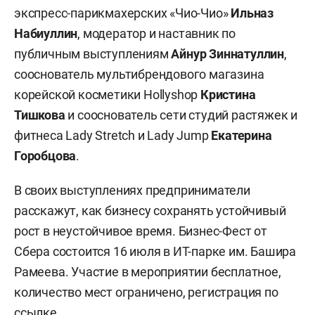
экспресс-парикмахерских «Чио-Чио»
Ильназ
Набиуллин
, модератор и наставник по
публичным выступлениям
Айнур Зиннатуллин
,
сооснователь мультибрендового магазина
корейской косметики Hollyshop
Кристина
Тишкова
и сооснователь сети студий растяжек и
фитнеса Lady Stretch и Lady Jump
Екатерина
Горобцова
.
В своих выступлениях предприниматели
расскажут, как бизнесу сохранять устойчивый
рост в неустойчивое время. Бизнес-Фест от
Сбера состоится 16 июля в ИТ-парке им. Башира
Рамеева. Участие в мероприятии бесплатное,
количество мест ограничено, регистрация по
ссылке
.