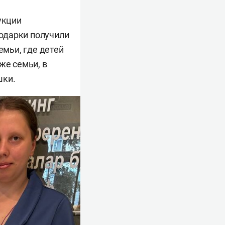
укции
одарки получили
емьи, где детей
же семьи, в
шки.