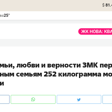
$
81.
25°
ва
емьи, любви и верности ЗМК пе
ным семьям 252 килограмма м
и