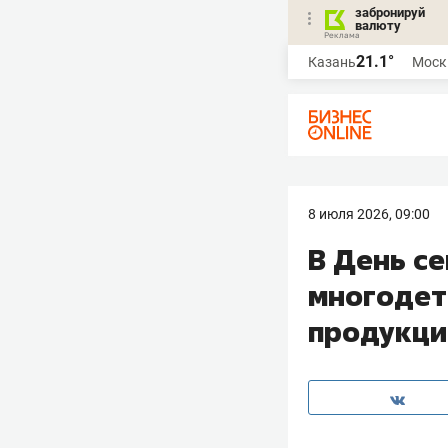
забронируй
валюту
21.1°
Казань
Моск
8 июля 2026, 09:00
В День с
многодет
продукци