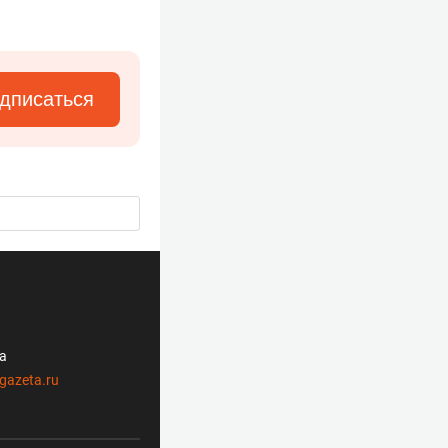
дписаться
ла
gazeta.ru