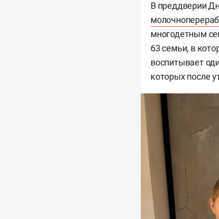
В преддверии Дн
молочноперера
многодетным сем
63 семьи, в кото
воспитывает оди
которых после у