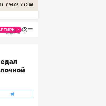
41
€
94.06
¥
12.06
редал
олочной