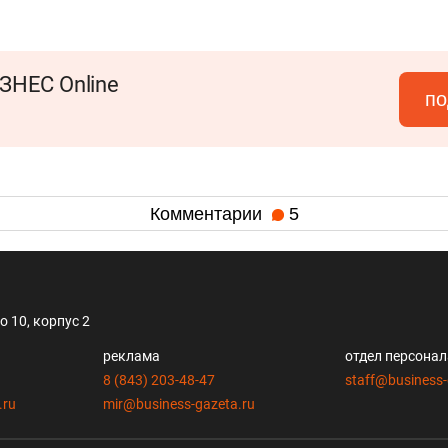
ЗНЕС Online
по
Комментарии
5
 10, корпус 2
реклама
отдел персона
8 (843) 203-48-47
staff@business-
.ru
mir@business-gazeta.ru