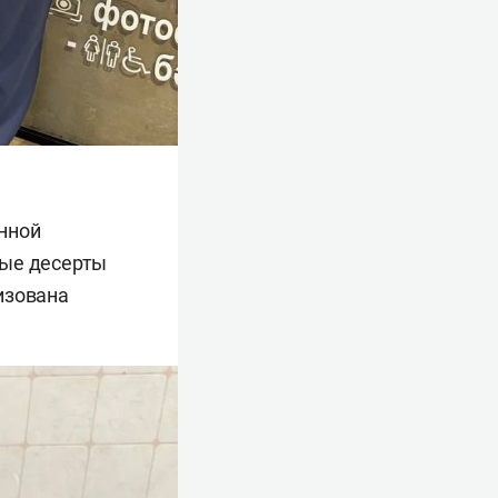
нной
ные десерты
изована