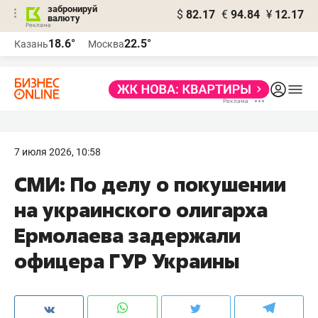
забронируй
$
82.17
€
94.84
¥
12.17
валюту
18.6°
22.5°
Казань
Москва
7 июля 2026, 10:58
СМИ: По делу о покушении
на украинского олигарха
Ермолаева задержали
офицера ГУР Украины