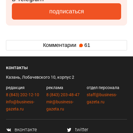
подписаться
Комментарии
61
контакты
Казань, Лобачевского 10, корпус 2
редакция
реклама
отдел персонала
8 (843) 202-12-10
8 (843) 203-48-47
staff@business-
info@business-
mir@business-
gazeta.ru
gazeta.ru
gazeta.ru
вконтакте
twitter