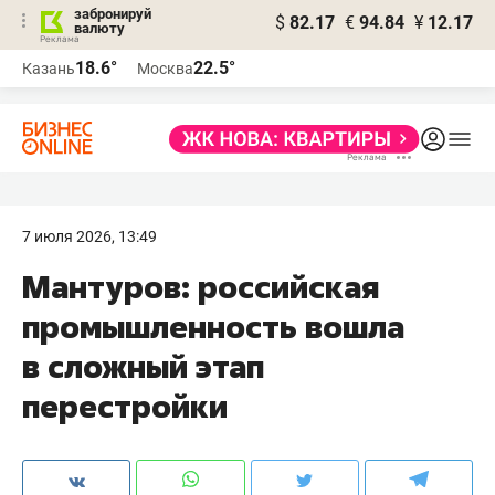
забронируй
$
82.17
€
94.84
¥
12.17
валюту
18.6°
22.5°
Казань
Москва
7 июля 2026, 13:49
Мантуров: российская
промышленность вошла
в сложный этап
перестройки