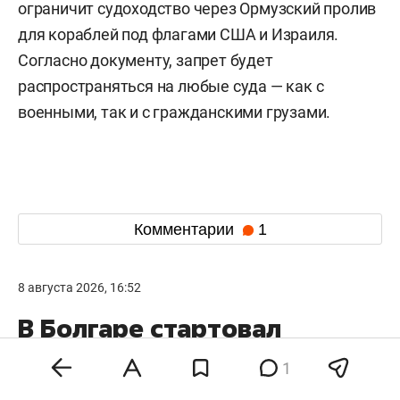
ограничит судоходство через Ормузский пролив
для кораблей под флагами США и Израиля.
Согласно документу, запрет будет
распространяться на любые суда — как с
военными, так и с гражданскими грузами.
Комментарии
1
8 августа 2026, 16:52
В Болгаре стартовал
международный фестиваль
1
средневекового боя