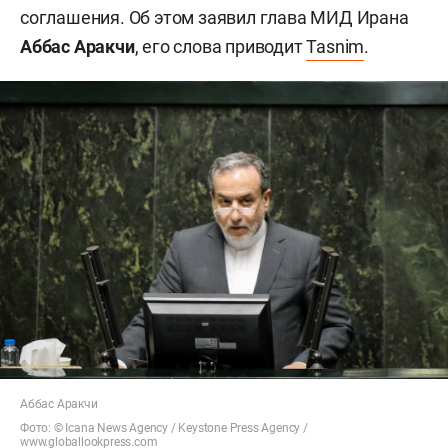
соглашения. Об этом заявил глава МИД Ирана
Аббас Аракчи
, его слова приводит
Tasnim
.
Аббас Аракчи
Фото: © Icana News Agency /
Keystone Press Agency /
www.globallookpress.com