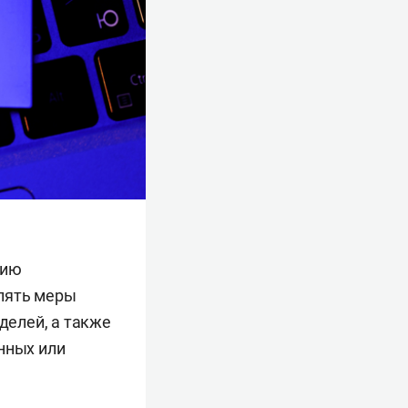
нию
лять меры
делей, а также
нных или