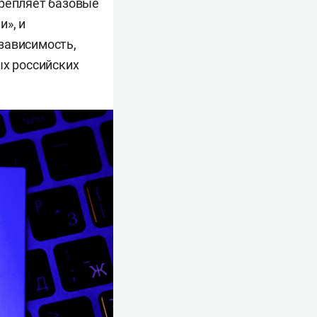
крепляет базовые
и», и
зависимость,
ых российских