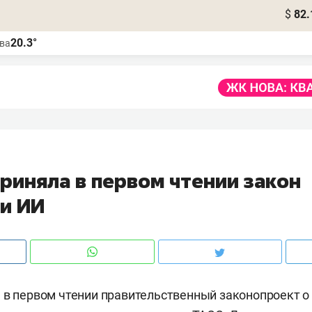
$
82.
20.3°
ва
риняла в первом чтении закон
ии ИИ
 в первом чтении правительственный законопроект о