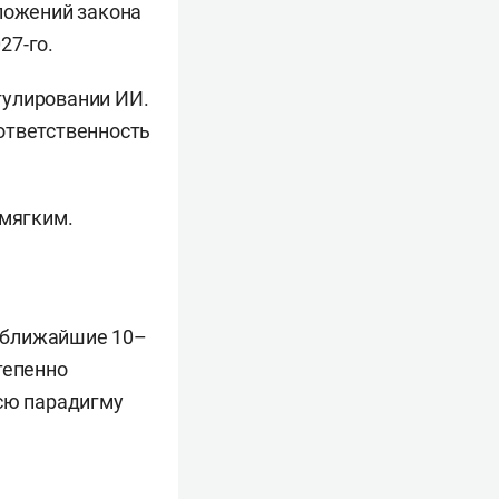
оложений закона
27-го.
гулировании ИИ.
ответственность
 мягким.
 в ближайшие 10–
тепенно
всю парадигму