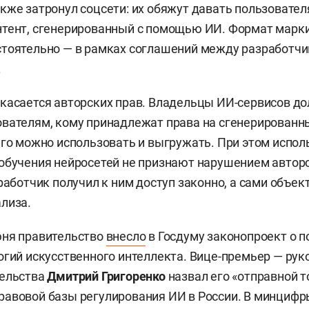
кже затронул соцсети: их обяжут давать пользовате
нтент, сгенерированный с помощью ИИ. Формат марк
тоятельно — в рамках соглашений между разработчи
.
касается авторских прав. Владельцы ИИ-сервисов д
вателям, кому принадлежат права на сгенерированны
его можно использовать и выгружать. При этом испо
обучения нейросетей не признают нарушением авторс
зработчик получил к ним доступ законно, а сами объек
лиза.
юня правительство
внесло
в Госдуму законопроект о 
огий искусственного интеллекта. Вице-премьер — рук
тельства
Дмитрий Григоренко
назвал его «отправной т
авовой базы регулирования ИИ в России. В минцифры