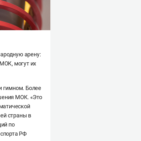
народную арену:
МОК, могут их
и гимном. Более
шения МОК. «Это
оматической
ей страны в
ий по
 спорта РФ