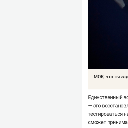
МОК, что ты за
Единственный во
— это восстанов
тестироваться н
сможет принимат