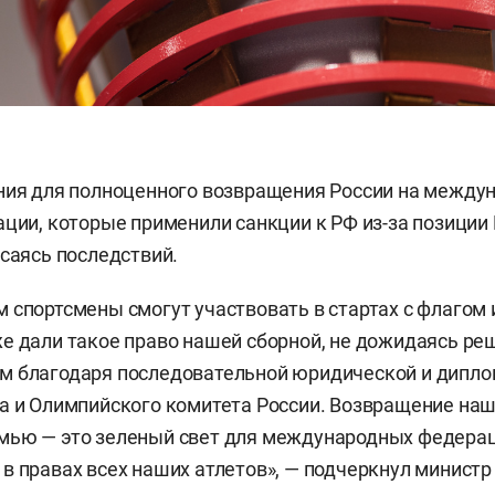
ния для полноценного возвращения России на между
ации, которые применили санкции к РФ из-за позиции 
асаясь последствий.
 спортсмены смогут участвовать в стартах с флагом 
е дали такое право нашей сборной, не дожидаясь ре
м благодаря последовательной юридической и дипл
а и Олимпийского комитета России. Возвращение наш
мью — это зеленый свет для международных федерац
в правах всех наших атлетов», — подчеркнул министр