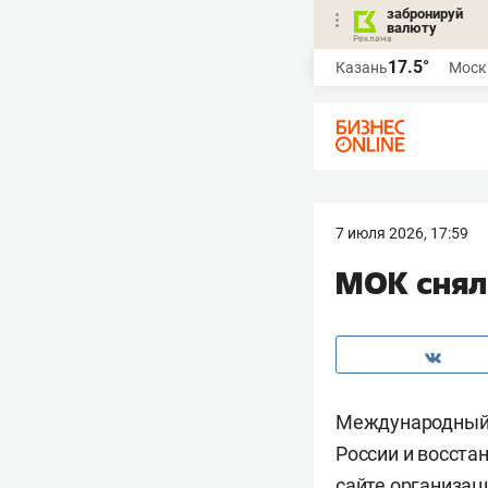
забронируй
валюту
17.5°
Казань
Моск
7 июля 2026, 17:59
МОК снял 
Международный 
России и восста
сайте организац