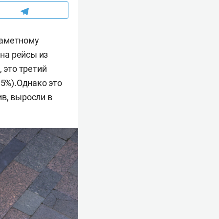
заметному
на рейсы из
 это третий
,5%).Однако это
в, выросли в