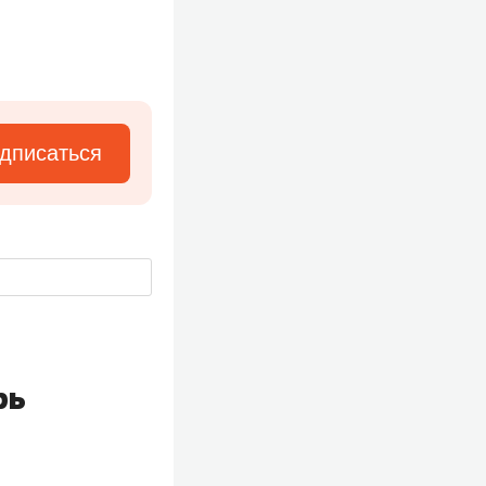
дписаться
рь