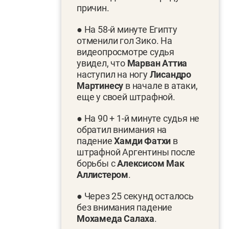
причин.
● На 58-й минуте Египту
отменили гол Зико. На
видеопросмотре судья
увидел, что
Марван Аттиа
наступил на ногу
Лисандро
Мартинесу
в начале в атаки,
еще у своей штрафной.
● На 90 + 1-й минуте судья не
обратил внимания на
падение
Хамди Фатхи
в
штрафной Аргентины после
борьбы с
Алексисом Мак
Аллистером
.
● Через 25 секунд осталось
без внимания падение
Мохамеда Салаха
.