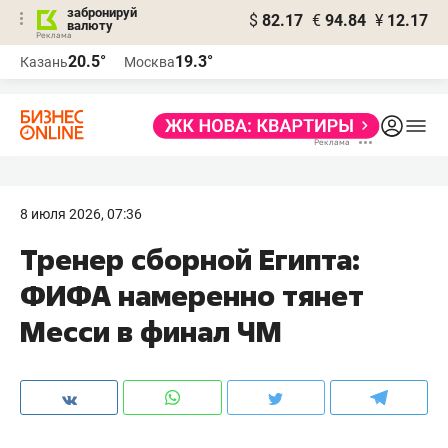
забронируй
$
82.17
€
94.84
¥
12.17
валюту
20.5°
19.3°
Казань
Москва
8 июля 2026, 07:36
Тренер сборной Египта:
ФИФА намеренно тянет
Месси в финал ЧМ