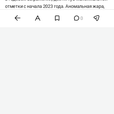
отметки с начала 2023 года. Аномальная жара,
нестабильность на энергетических рынках и
0
геополитическая напряженность разогнали
цены на зерно, сахар и растительные масла,
тогда как мясо и молочка подешевели. Об этом
сообщила
продовольственная и
сельскохозяйственная организация ООН (FAO).