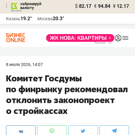
забронируй
$
82.17
€
94.84
¥
12.17
валюту
19.2°
20.3°
Казань
Москва
8 июля 2026, 14:07
Комитет Госдумы
по финрынку рекомендовал
отклонить законопроект
о стройкассах