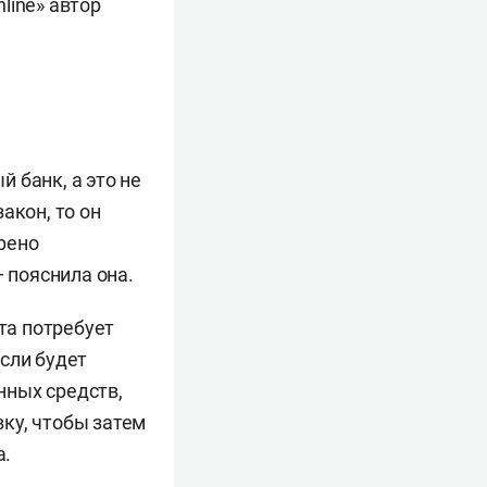
line» автор
 банк, а это не
акон, то он
рено
 пояснила она.
та потребует
сли будет
нных средств,
ку, чтобы затем
а.