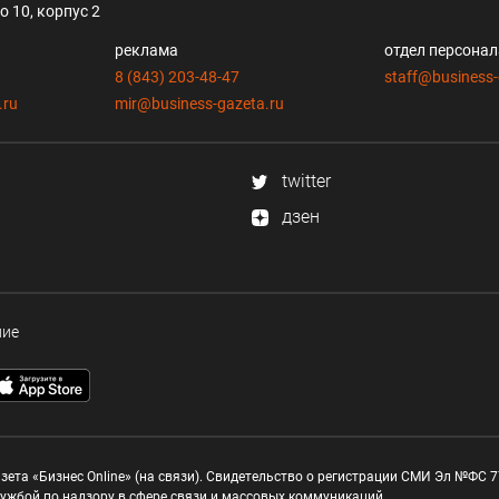
 10, корпус 2
реклама
отдел персона
8 (843) 203-48-47
staff@business-
.ru
mir@business-gazeta.ru
twitter
дзен
ние
зета «Бизнес Online» (на связи). Свидетельство о регистрации СМИ Эл №ФС 77
ужбой по надзору в сфере связи и массовых коммуникаций.