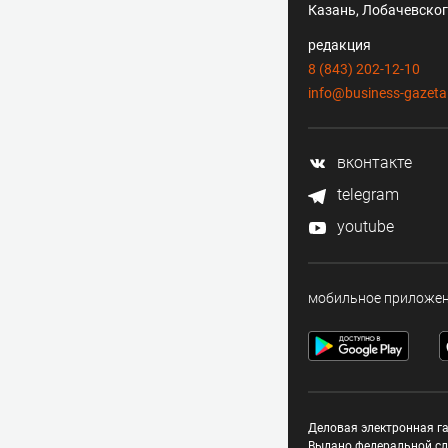
Казань, Лобачевского
редакция
8 (843) 202-12-10
info@business-gazeta
вконтакте
telegram
youtube
мобильное приложе
Деловая электронная га
Выдано федеральной сл