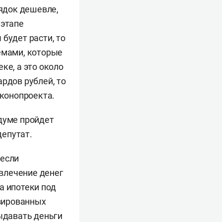
рядок дешевле,
 этапе
будет расти, то
емами, которые
ке, а это около
рдов рублей, то
аконопроекта.
сдуме пройдет
депутат.
если
ивлечение денег
а ипотеки под
изированных
выдавать деньги