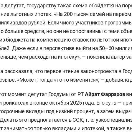
на депутат, государству такая схема обойдется на по
ние льготных ипотек. «На 200 тысяч семей на первом
миллиардов рублей. Если число участников программы 
о больше средств, но они не сопоставимы с теми объ
 из бюджета на компенсацию ставок по льготной ипоте
блей. Даже если в перспективе выйти на 50–60 миллиа
меньше, чем расходы на ипотеку», — пояснила автор з
 рассказала, что первое чтение законопроекта в Го
созыве. «Может, тогда что-то изменится», — добавила 
тот момент депутат Госдумы от РТ
Айрат Фаррахов
вн
тройкассах в конце октября 2025 года. Его суть — пр
госрочные вклады под низкий процент, а затем выдач
 Делать это предполагается в ССК, т. е. узкоспециал
ут заниматься только вкладами и ипотекой, а также 