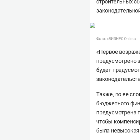
строительных сб
законодательно
Фото: «БИЗНЕС Online»
«Первое возраже
предусмотрено з
будет предусмот
законодательств
Также, по ее сл
бюджетного фина
предусмотрена г
чтобы компенсир
была невысокая