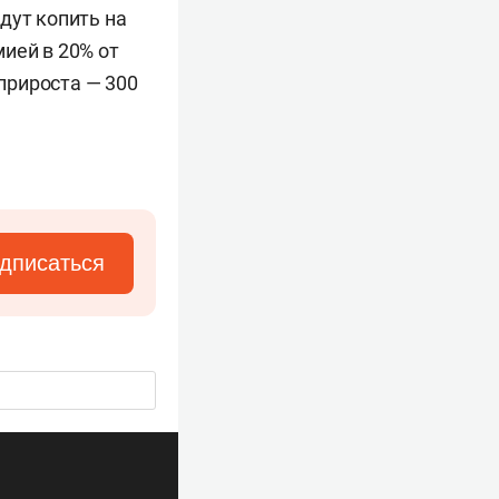
дут копить на
ией в 20% от
прироста — 300
дписаться