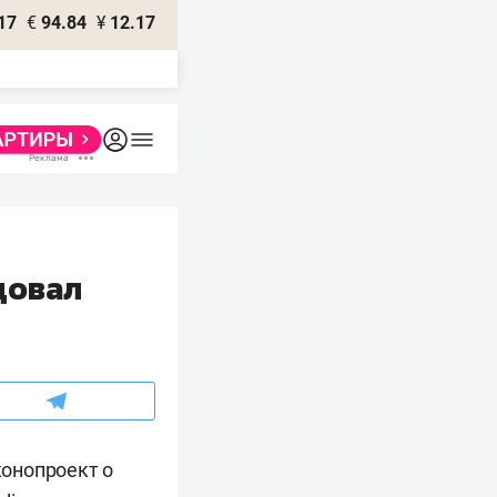
17
€
94.84
¥
12.17
довал
онопроект о