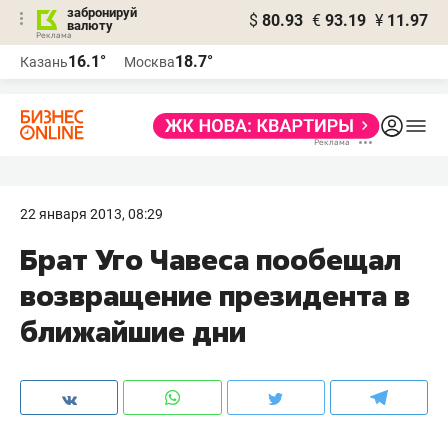
забронируй
$
80.93
€
93.19
¥
11.97
валюту
16.1°
18.7°
Казань
Москва
22 января 2013, 08:29
Брат Уго Чавеса пообещал
возвращение президента в
ближайшие дни