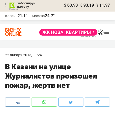
забронируй
$
80.93
€
93.19
¥
11.97
валюту
21.1°
24.7°
Казань
Москва
22 января 2013, 11:24
В Казани на улице
Журналистов произошел
пожар, жертв нет