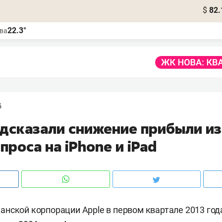
$
82.
22.3°
ва
5
едсказали снижение прибыли из
проса на iPhone и iPad
нской корпорации Apple в первом квартале 2013 го