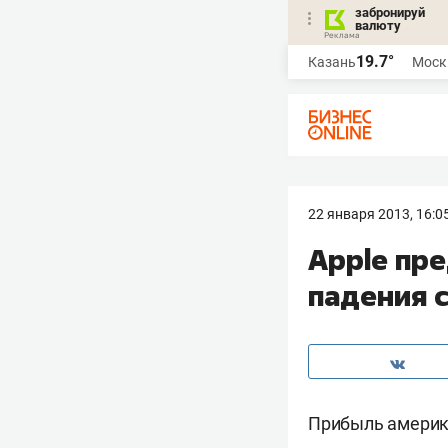
забронируй
валюту
19.7°
Казань
Моск
22 января 2013, 16:0
Apple пр
падения с
Прибыль америка