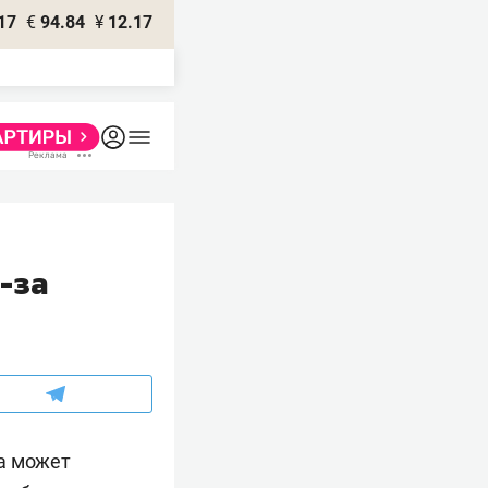
17
€
94.84
¥
12.17
-за
да может