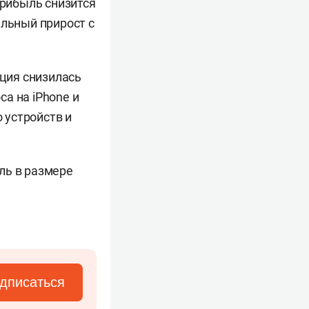
прибыль снизится
альный прирост с
ация снизилась
а на iPhone и
о устройств и
ль в размере
дписаться