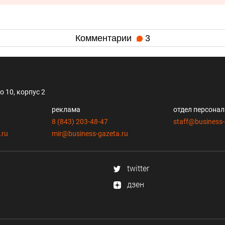
Комментарии
3
 10, корпус 2
реклама
отдел персона
8 (843) 203-48-47
staff@business-
.ru
mir@business-gazeta.ru
twitter
дзен