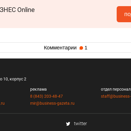
ЗНЕС Online
по
Комментарии
1
 10, корпус 2
реклама
отдел персона
8 (843) 203-48-47
staff@business-
.ru
mir@business-gazeta.ru
twitter