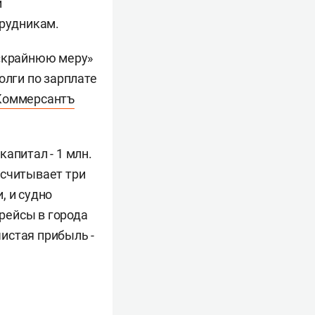
и
трудникам.
 «крайнюю меру»
олги по зарплате
Коммерсантъ
апитал - 1 млн.
асчитывает три
, и судно
рейсы в города
чистая прибыль -