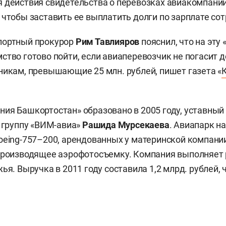
 действия свидетельства о перевозках авиакомпани
 чтобы заставить ее выплатить долги по зарплате со
портный прокурор
Рим Тавлияров
пояснил, что на эту
ство готово пойти, если авиаперевозчик не погасит д
никам, превышающие 25 млн. рублей, пишет газета «
ия Башкортостан» образовано в 2005 году, уставный к
в группу «ВИМ-авиа»
Рашида Мурсекаева
. Авиапарк н
oeing-757–200, арендованных у материнской компании
производящее аэрофотосъемку. Компания выполняет 
ья. Выручка в 2011 году составила 1,2 млрд. рублей, 