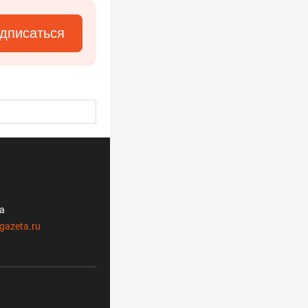
дписаться
ла
gazeta.ru