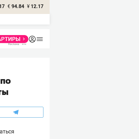
17
€
94.84
¥
12.17
 по
ты
ваться