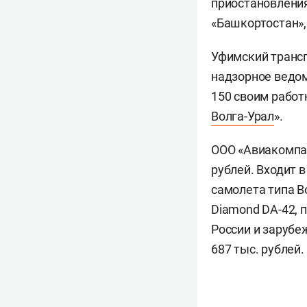
приостановления
«Башкортостан»,
Уфимский транс
надзорное ведом
150 своим работ
Волга-Урал
».
ООО «Авиакомпан
рублей. Входит 
самолета типа B
Diamond DA-42, 
России и зарубеж
687 тыс. рублей.