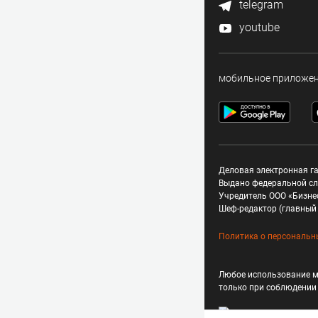
telegram
youtube
мобильное приложе
Деловая электронная га
Выдано федеральной сл
Учредитель ООО «Бизне
Шеф-редактор (главный 
Политика о персональн
Любое использование м
только при соблюдени