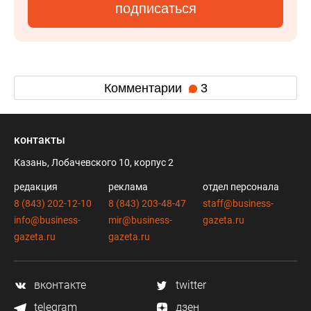
подписаться
Комментарии
3
контакты
Казань, Лобачевского 10, корпус 2
редакция
реклама
отдел персонала
8 (843) 202-12-10
8 (843) 203-48-47
staff@business-
info@business-
mir@business-
gazeta.ru
gazeta.ru
gazeta.ru
вконтакте
twitter
telegram
дзен