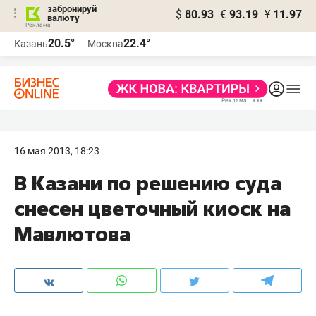
забронируй
$
80.93
€
93.19
¥
11.97
валюту
20.5°
22.4°
Казань
Москва
16 мая 2013, 18:23
В Казани по решению суда
снесен цветочный киоск на
Мавлютова