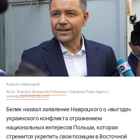
Кароль Навроцкий
Фото: ©
Antoni Byszewski/Fotonews
/ Keystone Press Agency /
www.globallookpress.com
Белик назвал заявление Навроцкого о «выгоде»
украинского конфликта отражением
национальных интересов Польши, которая
стремится укрепить свои позиции в Восточной