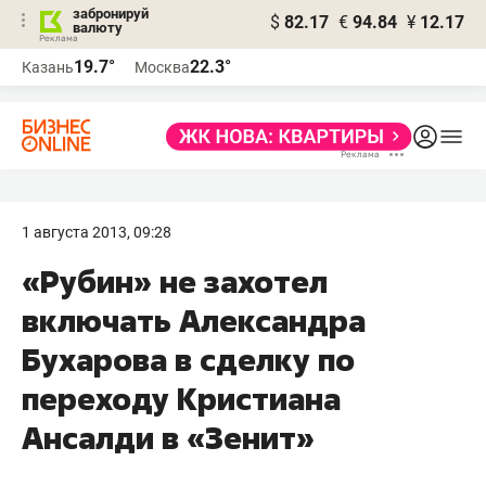
забронируй
$
82.17
€
94.84
¥
12.17
валюту
19.7°
22.3°
Казань
Москва
1 августа 2013, 09:28
«Рубин» не захотел
включать Александра
Бухарова в сделку по
переходу Кристиана
Ансалди в «Зенит»