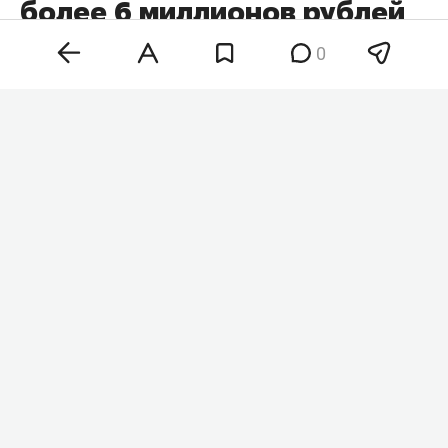
более 6 миллионов рублей
у пенсионерки
0
В Санкт-Петербурге полиция задержала 20-
летнего жителя Казани. Его подозревают в том,
что он в качестве курьера телефонных
мошенников забрал у 84-летней пенсионерки
более 6 млн рублей, которые она передала и
перевела якобы для «спасения накоплений». Об
этом
сообщает
пресс-служба МВД России по
Санкт-Петербургу и Ленинградской области.